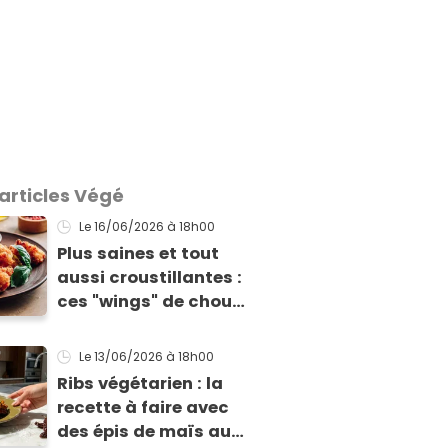
 articles Végé
Le 16/06/2026
à 18h00
Plus saines et tout
aussi croustillantes :
ces "wings" de chou-
fleur vont devenir les
stars de vos apéros
Le 13/06/2026
à 18h00
d'été
Ribs végétarien : la
recette à faire avec
des épis de maïs au