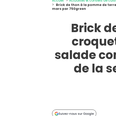
Accueil
Actualités et conseils de cuis
Brick de thon à la pomme de terre
mars par 750green
Brick d
croquet
salade c
de la 
Suivez-nous sur Google