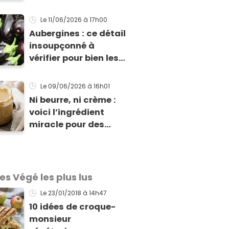
prochain barbecue
Le 11/06/2026
à 17h00
Aubergines : ce détail
insoupçonné à
vérifier pour bien les
choisir en fonction
de votre recette
Le 09/06/2026
à 16h01
Ni beurre, ni crème :
voici l’ingrédient
miracle pour des
purées ultra-
crémeuses, des
marinades parfaites
et des desserts
les Végé les plus lus
bluffants
Le 23/01/2018
à 14h47
10 idées de croque-
monsieur