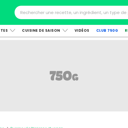
TTES
CUISINE DE SAISON
VIDÉOS
CLUB 750G
R