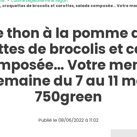
ine
Cuisine végétarienne et vegan
, croquettes de brocolis et carottes, salade composée… Votre men
e thon à la pomme d
tes de brocolis et c
omposée… Votre men
semaine du 7 au 11 m
750green
Publié le 08/06/2022 à 11:02