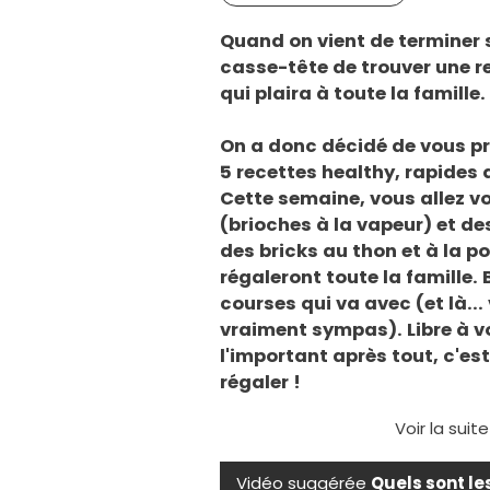
Quand on vient de terminer s
casse-tête de trouver une rec
qui plaira à toute la famille.
On a donc décidé de vous p
5 recettes healthy, rapides 
Cette semaine, vous allez v
(brioches à la vapeur) et de
des bricks au thon et à la p
régaleront toute la famille. B
courses qui va avec (et là.
vraiment sympas). Libre à vo
l'important après tout, c'est
régaler !
Voir la suit
Vidéo suggérée
Quels sont le