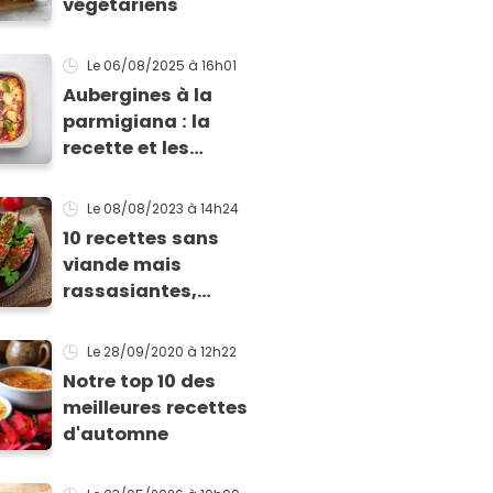
végétariens
Le 06/08/2025
à 16h01
Aubergines à la
parmigiana : la
recette et les
conseils pour réussir
ce grand classique
Le 08/08/2023
à 14h24
italien
10 recettes sans
viande mais
rassasiantes,
idéales pour l’été
Le 28/09/2020
à 12h22
Notre top 10 des
meilleures recettes
d'automne