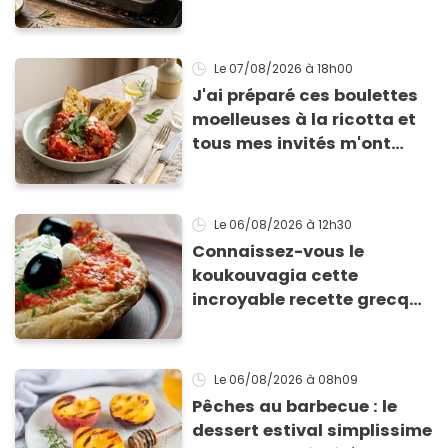
avec des courgettes en été
Le 07/08/2026
à 18h00
J'ai préparé ces boulettes
moelleuses à la ricotta et
tous mes invités m'ont
supplié d'avoir la recette !
Le 06/08/2026
à 12h30
Connaissez-vous le
koukouvagia cette
incroyable recette grecque
à base de pain rassis et de
tomates
Le 06/08/2026
à 08h09
Pêches au barbecue : le
dessert estival simplissime