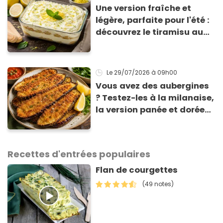
Une version fraîche et
légère, parfaite pour l'été :
découvrez le tiramisu au
citron de Viviana, la
gagnante de Top Chef !
Le 29/07/2026
à 09h00
Vous avez des aubergines
? Testez-les à la milanaise,
la version panée et dorée
qui change du gratin
classique
Recettes d'entrées populaires
Flan de courgettes
(49 notes)