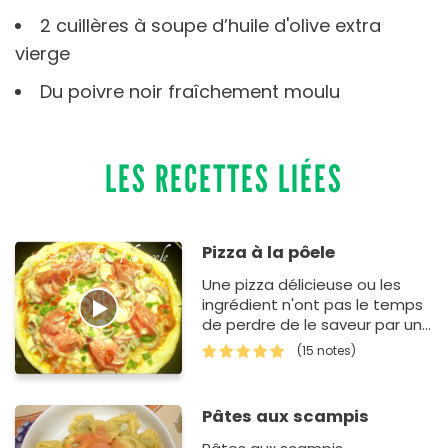
2 cuillères à soupe d’huile d'olive extra
vierge
Du poivre noir fraîchement moulu
LES RECETTES LIÉES
Pizza à la pôele
Une pizza délicieuse ou les
ingrédient n'ont pas le temps
de perdre de le saveur par une
surcuisson tellement elle est
(15 notes)
rapide !
Pâtes aux scampis