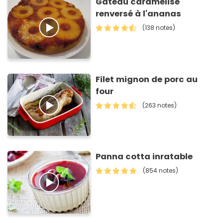
Gâteau caramélisé
renversé à l'ananas
(138 notes)
Filet mignon de porc au
four
(263 notes)
Panna cotta inratable
(854 notes)