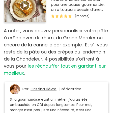
pour une pause gourmande,
on a toujours besoin d'une
recette de pâte à crêpes
(12 notes)
sans repos, ça fait gagner du
tem…
A noter, vous pouvez personnaliser votre pâte
à crêpe avec du rhum, du Grand Marnier ou
encore de la cannelle par exemple. Et s'il vous
reste de la pâte ou des crêpes au lendemain
de la Chandeleur, 4 possibilités s’offrent à
vous pour
les réchauffer tout en gardant leur
moelleux
.
Par
Cristina Lièvre
| Rédactrice
Si la gourmandise était un métier, j’aurais été
embauchée en CDI depuis longtemps. Pour moi,
manger n’est pas juste une nécessité, c’est une