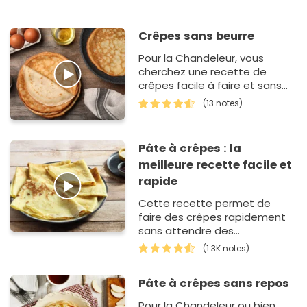
Crêpes sans beurre
Pour la Chandeleur, vous
cherchez une recette de
crêpes facile à faire et sans
beurre ? Vous avez frappé à la
(13 notes)
bonne porte ! En effet, cet…
Pâte à crêpes : la
meilleure recette facile et
rapide
Cette recette permet de
faire des crêpes rapidement
sans attendre des
heures pour laisser reposer la
(1.3K notes)
pâte. En utilisant du lait tiède,
on ob…
Pâte à crêpes sans repos
Pour la Chandeleur ou bien