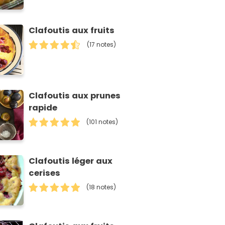
Clafoutis aux fruits
(17 notes)
Clafoutis aux prunes
rapide
(101 notes)
Clafoutis léger aux
cerises
(18 notes)