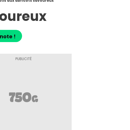
tis aux abricots savoureux
voureux
note !