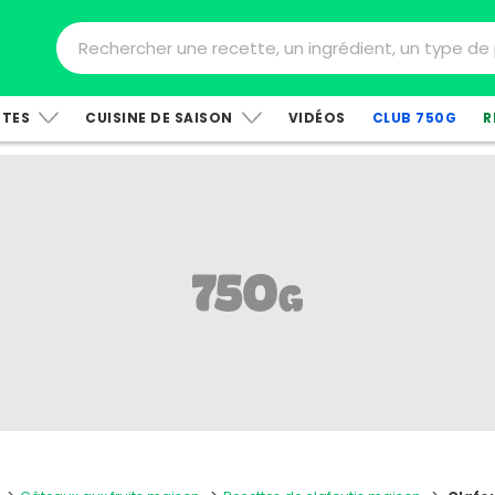
TTES
CUISINE DE SAISON
VIDÉOS
CLUB 750G
R