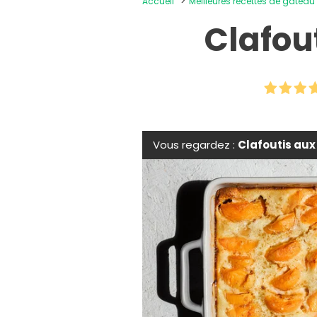
Accueil
Meilleures recettes de gâteau
Clafou
Vous regardez :
Clafoutis aux