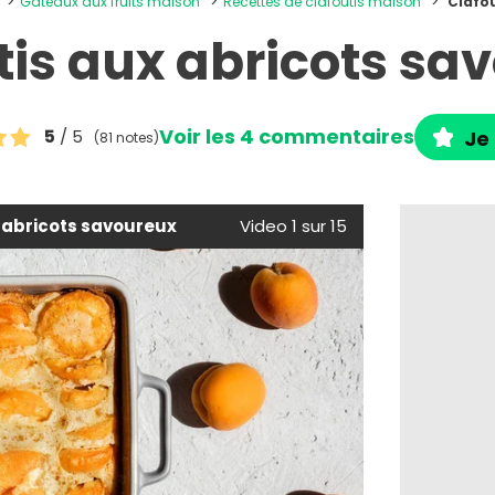
Gâteaux aux fruits maison
Recettes de clafoutis maison
Clafou
tis aux abricots sa
Voir les 4 commentaires
5
/ 5
Je 
(81 notes)
 abricots savoureux
Video 1 sur 15