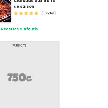
Clafoutis aux fruits
de saison
(16 notes)
Recettes Clafoutis