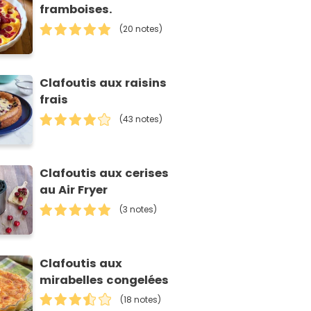
framboises.
(20 notes)
Clafoutis aux raisins
frais
(43 notes)
Clafoutis aux cerises
au Air Fryer
(3 notes)
Clafoutis aux
mirabelles congelées
(18 notes)