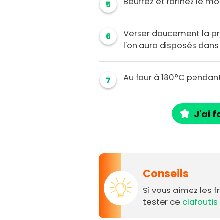
Beurrez et farinez le mo
5
Verser doucement la pr
6
l'on aura disposés dans
Au four à 180°C pendant
7
J'ai f
Conseils
Si vous aimez les 
tester ce
clafoutis