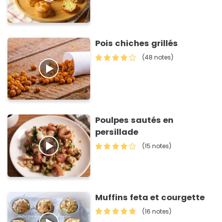
Pois chiches grillés
(48 notes)
Poulpes sautés en
persillade
(15 notes)
Muffins feta et courgette
(16 notes)