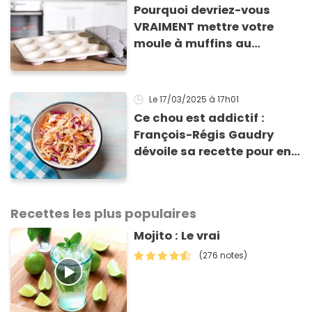
Pourquoi devriez-vous
VRAIMENT mettre votre
moule à muffins au
congélateur ? Cette astuce
va sauver vos apéros d’été
!
Le 17/03/2025
à 17h01
Ce chou est addictif :
François-Régis Gaudry
dévoile sa recette pour en
faire une salade irrésistible
Recettes les plus populaires
Mojito : Le vrai
(276 notes)