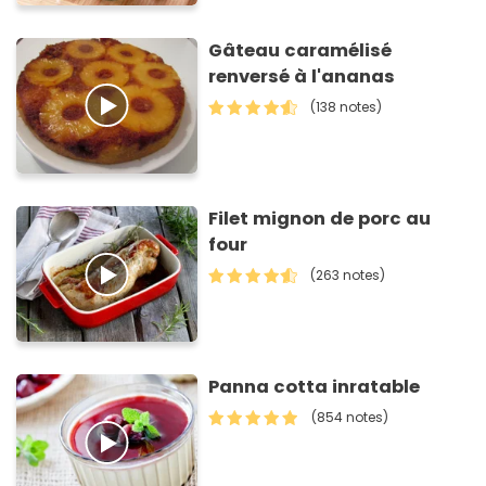
Gâteau caramélisé
renversé à l'ananas
(138 notes)
Filet mignon de porc au
four
(263 notes)
Panna cotta inratable
(854 notes)