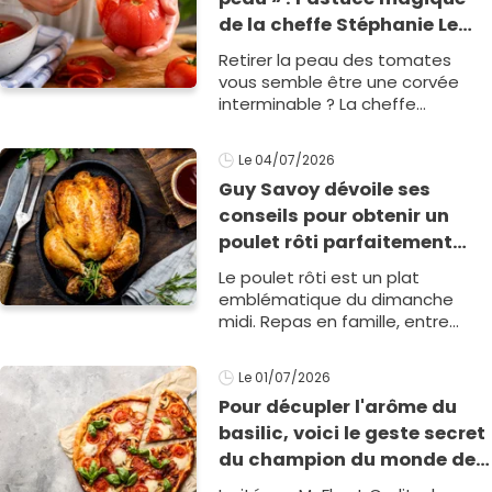
de la cheffe Stéphanie Le
Quellec pour monder les
Retirer la peau des tomates
tomates ultra-facilement
vous semble être une corvée
interminable ? La cheffe
doublement étoilée Stéphanie
Le Quellec partage sa technique
Le 04/07/2026
infaillible pour les pe1
Guy Savoy dévoile ses
conseils pour obtenir un
poulet rôti parfaitement
cuit
Le poulet rôti est un plat
emblématique du dimanche
midi. Repas en famille, entre
amis... Mais comment savoir si
votre viande est bien cuite ? Le
Le 01/07/2026
chef Guy Savoy donne son
Pour décupler l'arôme du
conseil ultime !
basilic, voici le geste secret
du champion du monde de
pizza Peppe Cutraro