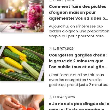
Heureusemen1
Comment faire des pickles
d'oignon maison pour
agrémenter vos salades ou
vos plats ?
Aujourd’hui, on s’intéresse aux
pickles d'oignon, une préparation
simple qui peut pourtant faire
toute la différence dans un plat.
Pour les réaliser chez vous,1
Le 13/07/2026
Courgettes gorgées d’eau :
le geste de 2 minutes que
l'on oublie tous et qui gâche
nos gratins et nos tartes
C'est l'erreur que l'on fait tous
d'été
avec les courgettes ! Voici le
geste qui prend juste 2 minutes
et qui est indispensable pour ne
plus jamais retrouver vos tartes
Le 05/07/2026
d'été d&eacu1
« Je ne suis pas dingue de la
peau » : l’astuce magique