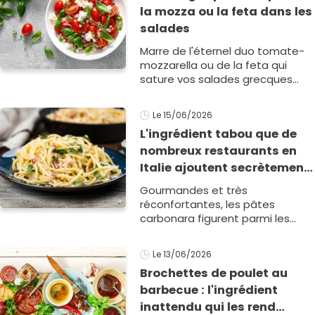
la mozza ou la feta dans les
salades
Marre de l'éternel duo tomate-
mozzarella ou de la feta qui
sature vos salades grecques
tout l'été ? S'il est difficile de nier
leur efficacité, vos salades
Le 15/06/2026
estivales m&eac1
L'ingrédient tabou que de
nombreux restaurants en
Italie ajoutent secrètement
dans leur carbonara
Gourmandes et très
réconfortantes, les pâtes
carbonara figurent parmi les
recettes les plus
emblématiques de la
Le 13/06/2026
gastronomie italienne. Mais
Brochettes de poulet au
certains restaurants n’h&e1
barbecue : l'ingrédient
inattendu qui les rend