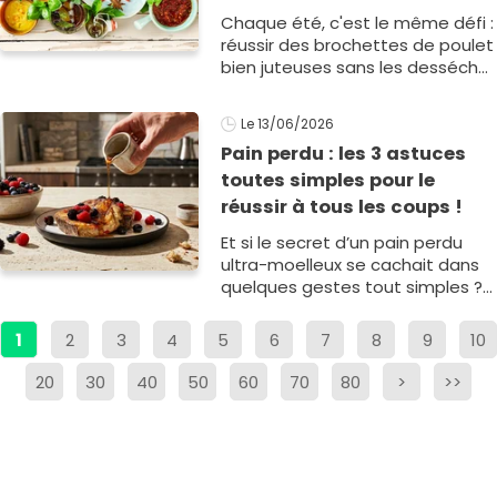
incroyablement moelleuses
Chaque été, c'est le même défi :
réussir des brochettes de poulet
bien juteuses sans les dessécher
sur le barbecue. Car même
lorsqu'elles ont marin&eacu1
Le 13/06/2026
Pain perdu : les 3 astuces
toutes simples pour le
réussir à tous les coups !
Et si le secret d’un pain perdu
ultra-moelleux se cachait dans
quelques gestes tout simples ?
Choix du pain, temps de
trempage, cuisson : découvrez
1
2
3
4
5
6
7
8
9
10
les astuces qui font toute la
diff&eac1
20
30
40
50
60
70
80
>
>>