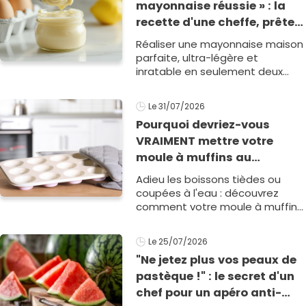
mayonnaise réussie » : la
recette d'une cheffe, prête
en 2 minutes et bien
Réaliser une mayonnaise maison
meilleure pour la santé
parfaite, ultra-légère et
inratable en seulement deux
minutes chrono ? La cheffe
Justine Piluso a partagé sur
Le 31/07/2026
Instagram sa méthode in1
Pourquoi devriez-vous
VRAIMENT mettre votre
moule à muffins au
congélateur ? Cette astuce
Adieu les boissons tièdes ou
va sauver vos apéros d’été !
coupées à l'eau : découvrez
comment votre moule à muffins
peut transformer vos carafes en
véritables cocktails d'ét&eacut1
Le 25/07/2026
"Ne jetez plus vos peaux de
pastèque !" : le secret d'un
chef pour un apéro anti-