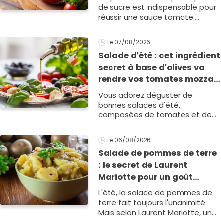
l’acidité
de sucre est indispensable pour
réussir une sauce tomate.
Pourtant, une cheffe affirme
qu'un autre ingrédient, bien plus
Le 07/08/2026
subtil, permet d'obtenir u1
Salade d'été : cet ingrédient
secret à base d'olives va
rendre vos tomates mozza
inoubliables
Vous adorez déguster de
bonnes salades d'été,
composées de tomates et de
mozzarella ? Et si vous ajoutiez
ce petit ingrédient pour sublimer
Le 06/08/2026
ce plat estival ?
Salade de pommes de terre
: le secret de Laurent
Mariotte pour un goût
inimitable
L'été, la salade de pommes de
terre fait toujours l'unanimité.
Mais selon Laurent Mariotte, un