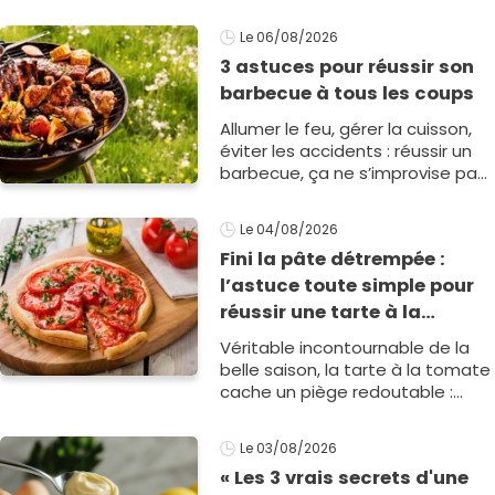
geste tout simple permet de lui
donner une saveur incomparable
Le 06/08/2026
et peu de personnes1
3 astuces pour réussir son
barbecue à tous les coups
Allumer le feu, gérer la cuisson,
éviter les accidents : réussir un
barbecue, ça ne s’improvise pas.
Pour des grillades juteuses, une
cuisson maîtrisée1
Le 04/08/2026
Fini la pâte détrempée :
l’astuce toute simple pour
réussir une tarte à la
tomate parfaitement
Véritable incontournable de la
croustillante
belle saison, la tarte à la tomate
cache un piège redoutable :
l'eau de végétation des légumes
qui ramollit la pâte. Heu1
Le 03/08/2026
« Les 3 vrais secrets d'une