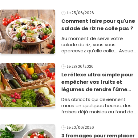
fraîcheur, croquant et
gourmandise et nous aident à
Le 25/06/2026
traverser les périodes de
Comment faire pour qu'une
grosses ch1
salade de riz ne colle pas ?
Au moment de servir votre
salade de riz, vous vous
apercevez qu’elle colle…. Avouez
que ce n’est pas très agréable !
Suivez nos conseils pour
Le 23/06/2026
concocter une salad1
Le réflexe ultra simple pour
empêcher vos fruits et
légumes de rendre l'âme
pendant la canicule
Des abricots qui deviennent
mous en quelques heures, des
fraises déjà moisies au fond de
la barquette ou une salade
flétrie avant même d'avoir été
Le 20/06/2026
servie&hell1
3 fromages pour remplacer