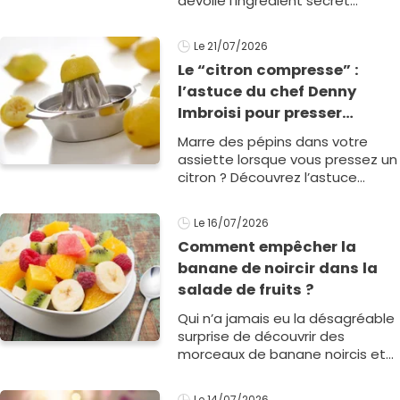
dévoile l'ingrédient secret
indispensable pour réussir la
gélification de votre confiture
Le 21/07/2026
d'abricot &agrav1
Le “citron compresse” :
l’astuce du chef Denny
Imbroisi pour presser
directement le jus d’un
Marre des pépins dans votre
citron sans pépins dans
assiette lorsque vous pressez un
l’assiette !
citron ? Découvrez l’astuce
simplissime et infaillible du chef
Denny Imbroisi pour presser un
Le 16/07/2026
citron proprement ! &nbs1
Comment empêcher la
banane de noircir dans la
salade de fruits ?
Qui n’a jamais eu la désagréable
surprise de découvrir des
morceaux de banane noircis et
oxydés au moment de servir sa
salade de fruits pour le dessert ?
Le 14/07/2026