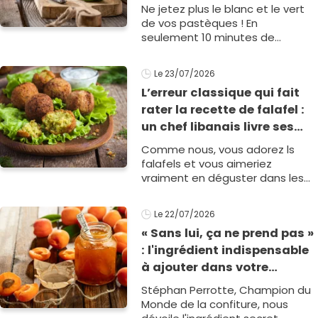
gaspi prêt en 10 minutes
Ne jetez plus le blanc et le vert
de vos pastèques ! En
seulement 10 minutes de
préparation, le chef étoilé
Thibaut Spiwack vous montre
Le 23/07/2026
comment les transformer en dé1
L’erreur classique qui fait
rater la recette de falafel :
un chef libanais livre ses
conseils et sa recette pour
Comme nous, vous adorez ls
un résultat parfait !
falafels et vous aimeriez
vraiment en déguster dans les
prochains jours ? Bonne nouvelle :
ce chef libanais vous dévoile les
Le 22/07/2026
erreurs à ne pas fair1
« Sans lui, ça ne prend pas »
: l'ingrédient indispensable
à ajouter dans votre
confiture d’abricot selon ce
Stéphan Perrotte, Champion du
champion du monde
Monde de la confiture, nous