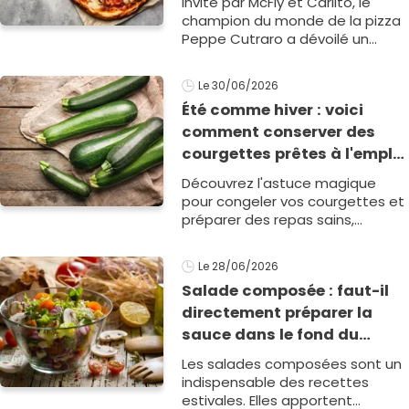
Invité par McFly et Carlito, le
champion du monde de la pizza
Peppe Cutraro a dévoilé un
geste insolite, mais redoutable
techniquement, pour libérer
Le 30/06/2026
instantanément1
Été comme hiver : voici
comment conserver des
courgettes prêtes à l'emploi
pour des recettes express
Découvrez l'astuce magique
toute l'année
pour congeler vos courgettes et
préparer des repas sains,
crémeux et express tout au long
de l'année.
Le 28/06/2026
Salade composée : faut-il
directement préparer la
sauce dans le fond du
saladier ?
Les salades composées sont un
indispensable des recettes
estivales. Elles apportent