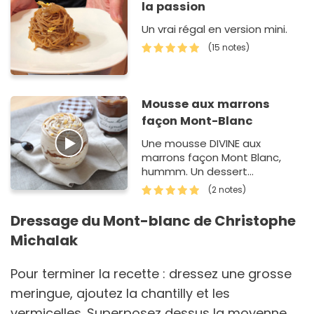
la passion
Un vrai régal en version mini.
(15 notes)
Mousse aux marrons
façon Mont-Blanc
Une mousse DIVINE aux
marrons façon Mont Blanc,
hummm. Un dessert
savoureux à la Confiture de
(2 notes)
Châtaignes Bonne Maman.
Dressage du Mont-blanc de Christophe
Michalak
Pour terminer la recette : dressez une grosse
meringue, ajoutez la chantilly et les
vermicelles. Superposez dessus la moyenne