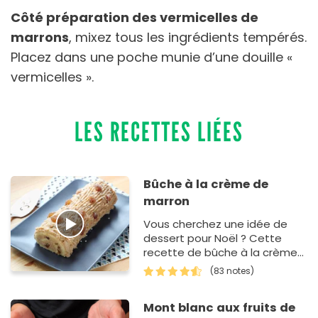
Côté préparation des vermicelles de
marrons
, mixez tous les ingrédients tempérés.
Placez dans une poche munie d’une douille «
vermicelles ».
LES RECETTES LIÉES
Bûche à la crème de
marron
Vous cherchez une idée de
dessert pour Noël ? Cette
recette de bûche à la crème
de marrons est un grand
(83 notes)
classique inratable. En guis…
Mont blanc aux fruits de