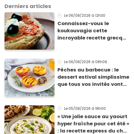
Derniers articles
Le 06/08/2026
à 12h30
Connaissez-vous le
koukouvagia cette
incroyable recette grecque
à base de pain rassis et de
tomates
Le 06/08/2026
à 08h09
Pêches au barbecue : le
dessert estival simplissime
que tous vos invités vont
vous réclamer
Le 05/08/2026
à 18h00
« Une jolie sauce au yaourt
hyper fraîche pour cet été »
: la recette express du chef