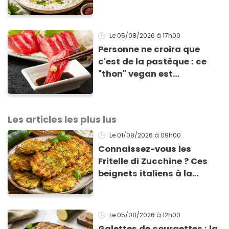
Éric Frechon pour
accompagner vos
grillades
Le 05/08/2026
à 17h00
Personne ne croira que
c'est de la pastèque : ce
"thon" vegan est
totalement bluffant
Les articles les plus lus
Le 01/08/2026
à 09h00
Connaissez-vous les
Fritelle di Zucchine ? Ces
beignets italiens à la
courgette prêts en 10 min
sont un pur délice !
Le 05/08/2026
à 12h00
Galettes de courgettes : la