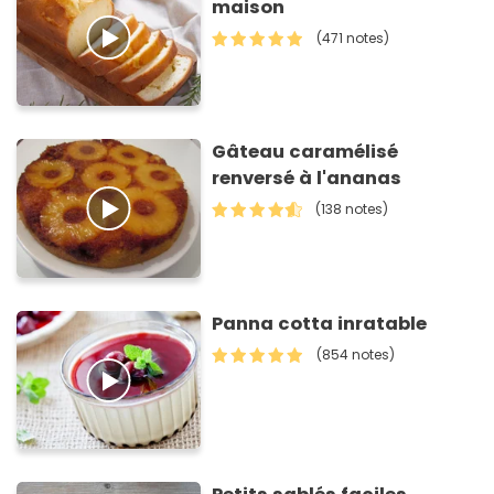
maison
(471 notes)
Gâteau caramélisé
renversé à l'ananas
(138 notes)
Panna cotta inratable
(854 notes)