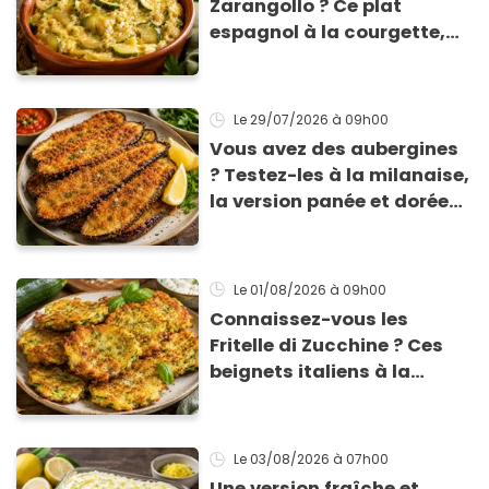
Zarangollo ? Ce plat
espagnol à la courgette,
prêt en 15 min pour moins
de 3 € !
Le 29/07/2026
à 09h00
Vous avez des aubergines
? Testez-les à la milanaise,
la version panée et dorée
qui change du gratin
classique
Le 01/08/2026
à 09h00
Connaissez-vous les
Fritelle di Zucchine ? Ces
beignets italiens à la
courgette prêts en 10 min
sont un pur délice !
Le 03/08/2026
à 07h00
Une version fraîche et