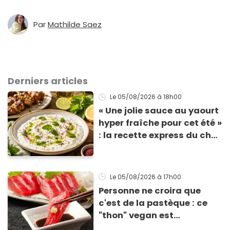
Par
Mathilde Saez
Derniers articles
Le 05/08/2026
à 18h00
« Une jolie sauce au yaourt
hyper fraîche pour cet été »
: la recette express du chef
Éric Frechon pour
accompagner vos
grillades
Le 05/08/2026
à 17h00
Personne ne croira que
c'est de la pastèque : ce
"thon" vegan est
totalement bluffant