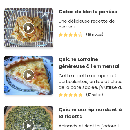
Côtes de blette panées
Une délicieuse recette de
blette !
(18 notes)
Quiche Lorraine
généreuse à l'emmental
Cette recette comporte 2
particularités, en lieu et place
de la pâte sablée, j'y utilise de
la pâte feuilletée qui à mon
(17 notes)
humble avis apporte à la
quiche lorraine pl…
Quiche aux épinards et à
la ricotta
Apinards et ricotta, j'adore !