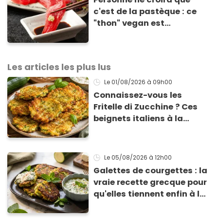
c'est de la pastèque : ce
"thon" vegan est
totalement bluffant
Les articles les plus lus
Le 01/08/2026
à 09h00
Connaissez-vous les
Fritelle di Zucchine ? Ces
beignets italiens à la
courgette prêts en 10 min
sont un pur délice !
Le 05/08/2026
à 12h00
Galettes de courgettes : la
vraie recette grecque pour
qu'elles tiennent enfin à la
cuisson