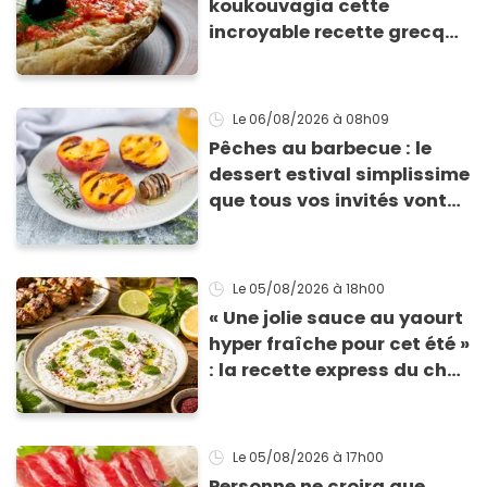
koukouvagia cette
incroyable recette grecque
à base de pain rassis et de
tomates
Le 06/08/2026
à 08h09
Pêches au barbecue : le
dessert estival simplissime
que tous vos invités vont
vous réclamer
Le 05/08/2026
à 18h00
« Une jolie sauce au yaourt
hyper fraîche pour cet été »
: la recette express du chef
Éric Frechon pour
accompagner vos
grillades
Le 05/08/2026
à 17h00
Personne ne croira que