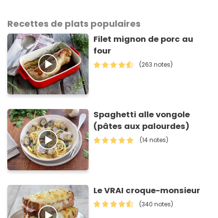
Recettes de plats populaires
Filet mignon de porc au
four
(263 notes)
Spaghetti alle vongole
(pâtes aux palourdes)
(14 notes)
Le VRAI croque-monsieur
(340 notes)