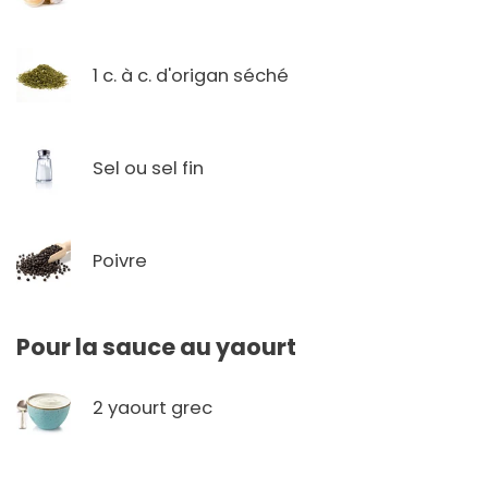
1 c. à c. d'origan séché
Sel ou sel fin
Poivre
Pour la sauce au yaourt
2 yaourt grec