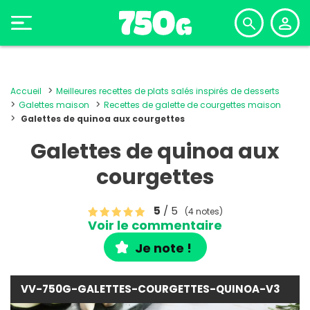
Accueil
Meilleures recettes de plats salés inspirés de desserts
Galettes maison
Recettes de galette de courgettes maison
Galettes de quinoa aux courgettes
Galettes de quinoa aux
courgettes
5
/ 5
(4 notes)
Voir le commentaire
Je note !
VV-750G-GALETTES-COURGETTES-QUINOA-V3