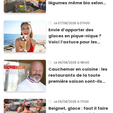
légumes même bio selon
cette experte en hygiène
Le 07/08/2026
à 07h00
Envie d’apporter des
glaces en pique-nique ?
Voici l’astuce pour les
transporter facilement et
les conserver sans qu’elles
ne fondent !
Le 06/08/2026
à 18h00
Cauchemar en cuisine : les
restaurants de la toute
première saison sont-ils
encore ouverts ?
Le 06/08/2026
à 17h30
Beignet, glace : faut il faire