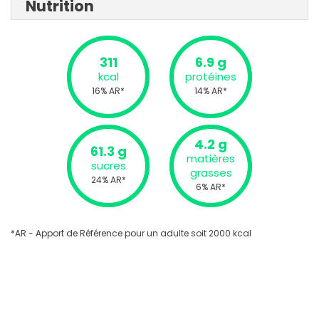
Nutrition
311
6.9 g
kcal
protéines
16% AR*
14% AR*
4.2 g
61.3 g
matières
sucres
grasses
24% AR*
6% AR*
*AR - Apport de Référence pour un adulte soit 2000 kcal