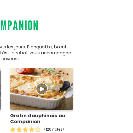
OMPANION
s les jours. Blanquette, bœuf
ijotés : le robot vous accompagne
 saveurs.
Gratin dauphinois au
Companion
(126 notes)