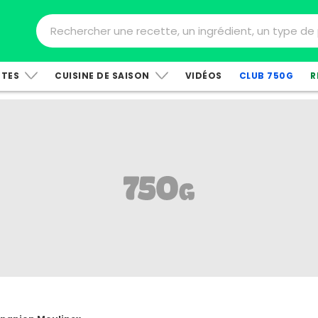
TTES
CUISINE DE SAISON
VIDÉOS
CLUB 750G
R