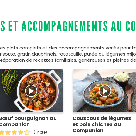
TS ET ACCOMPAGNEMENTS AU C
des plats complets et des accompagnements variés pour tou
, risotto, gratin dauphinois, ratatouille, purée ou légumes m
préparation de recettes familiales, généreuses et pleines de
Bœuf bourguignon au
Couscous de légumes
Companion
et pois chiches au
Companion
(1 note)