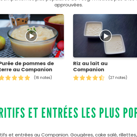
approuvées.
Purée de pommes de
Riz au lait au
terre au Companion
Companion
(16 notes)
(27 notes)
RITIFS ET ENTRÉES LES PLUS PO
ifs et entrées au Companion. Gougères, cake salé, rillettes