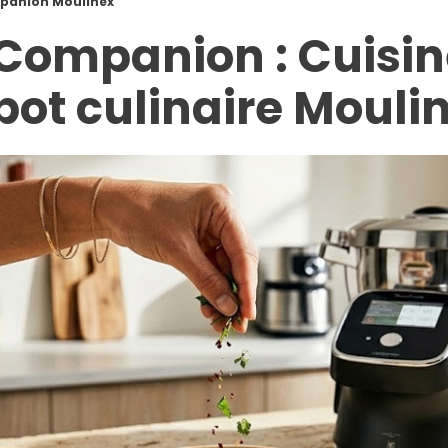
panion Moulinex
Companion : Cuisin
bot culinaire Mouli