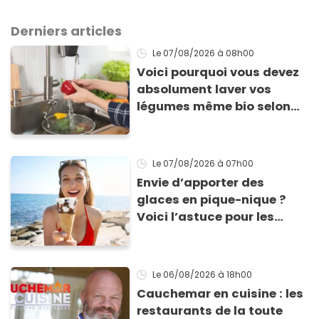
Derniers articles
Le 07/08/2026
à 08h00
Voici pourquoi vous devez
absolument laver vos
légumes même bio selon
cette experte en hygiène
Le 07/08/2026
à 07h00
Envie d’apporter des
glaces en pique-nique ?
Voici l’astuce pour les
transporter facilement et
les conserver sans qu’elles
ne fondent !
Le 06/08/2026
à 18h00
Cauchemar en cuisine : les
restaurants de la toute