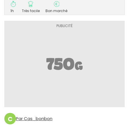
1h
Très facile
Bon marché
C
Par Cas_bonbon