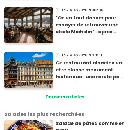
Paris (et les parfums sont
complètement fous)
Le 29/07/2026
à 08h00
"On va tout donner pour
essayer de retrouver une
étoile Michelin" : après
avoir quitté Paris, ce chef
étoilé se lance un nouveau
défi en pleine nature
Le 26/07/2026
à 07h01
Ce restaurant alsacien va
être classé monument
historique : une rareté pour
un établissement en
activité !
Derniers articles
Salades les plus recherchées
Salade de pâtes comme en