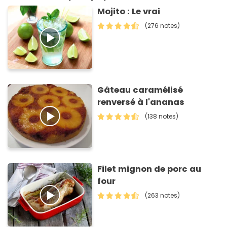
Mojito : Le vrai
(276 notes)
Gâteau caramélisé
renversé à l'ananas
(138 notes)
Filet mignon de porc au
four
(263 notes)