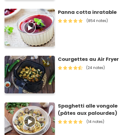
Panna cotta inratable
(854 notes)
Courgettes au Air Fryer
(24 notes)
Spaghetti alle vongole
(pâtes aux palourdes)
(14 notes)