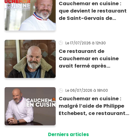
Cauchemar en cuisine :
que devient le restaurant
de Saint-Gervais de
Mimose et Georget depuis
le passage de Philippe
Etchebest ?
Le 17/07/2026
à 12h30
Ce restaurant de
Cauchemar en cuisine
avait fermé après
l'émission : il ouvre à
nouveau, avec l’ancien
patron !
Le 06/07/2026
à 18h00
Cauchemar en cuisine :
malgré l’aide de Philippe
Etchebest, ce restaurant
vient de fermer
définitivement ses portes
Derniers articles