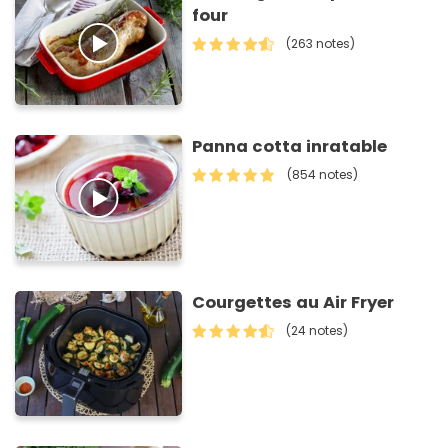
four
(263 notes)
Panna cotta inratable
(854 notes)
Courgettes au Air Fryer
(24 notes)