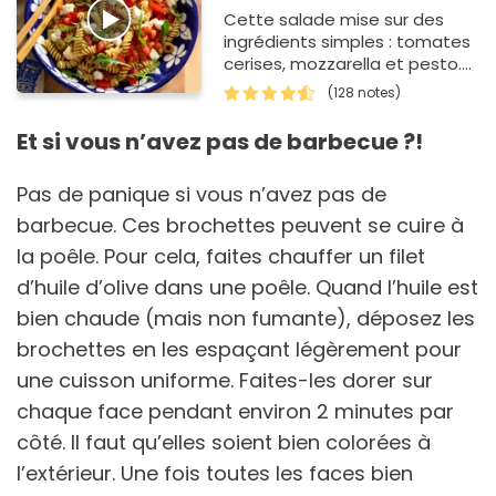
Cette salade mise sur des
ingrédients simples : tomates
cerises, mozzarella et pesto.
Elle rassemble les saveurs
(128 notes)
classiques de l’Italie dans un
plat co…
Et si vous n’avez pas de barbecue ?!
Pas de panique si vous n’avez pas de
barbecue. Ces brochettes peuvent se cuire à
la poêle. Pour cela, faites chauffer un filet
d’huile d’olive dans une poêle. Quand l’huile est
bien chaude (mais non fumante), déposez les
brochettes en les espaçant légèrement pour
une cuisson uniforme. Faites-les dorer sur
chaque face pendant environ 2 minutes par
côté. Il faut qu’elles soient bien colorées à
l’extérieur. Une fois toutes les faces bien