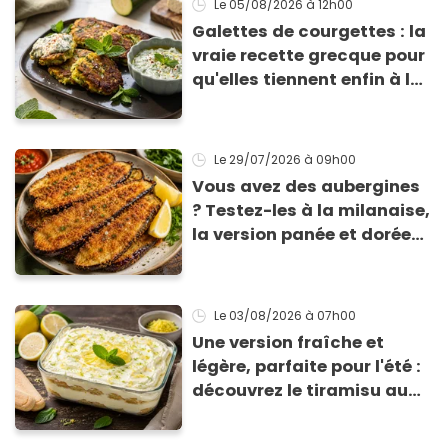
Le 05/08/2026
à 12h00
Galettes de courgettes : la
vraie recette grecque pour
qu'elles tiennent enfin à la
cuisson
Le 29/07/2026
à 09h00
Vous avez des aubergines
? Testez-les à la milanaise,
la version panée et dorée
qui change du gratin
classique
Le 03/08/2026
à 07h00
Une version fraîche et
légère, parfaite pour l'été :
découvrez le tiramisu au
citron de Viviana, la
gagnante de Top Chef !