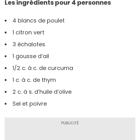
Les ingrédients pour 4 personnes
4 blancs de poulet
1 citron vert
3 échalotes
1 gousse d’ail
1/2 c. à c. de curcuma
1 c. à c. de thym
2 c. à s. d’huile d’olive
Sel et poivre