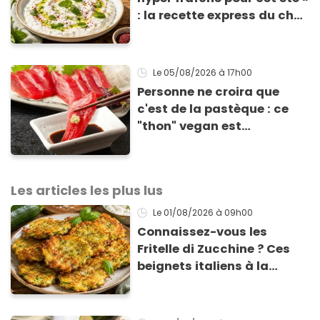
: la recette express du chef
Éric Frechon pour
accompagner vos
grillades
Le 05/08/2026
à 17h00
Personne ne croira que
c'est de la pastèque : ce
"thon" vegan est
totalement bluffant
Les articles les plus lus
Le 01/08/2026
à 09h00
Connaissez-vous les
Fritelle di Zucchine ? Ces
beignets italiens à la
courgette prêts en 10 min
sont un pur délice !