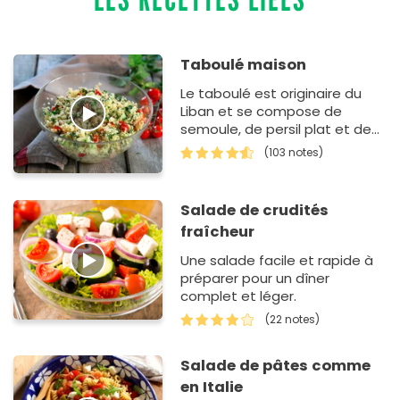
Taboulé maison
Le taboulé est originaire du
Liban et se compose de
semoule, de persil plat et de
tomate. Notre version est un
(103 notes)
peu différente. Nous
l’appr&eacut…
Salade de crudités
fraîcheur
Une salade facile et rapide à
préparer pour un dîner
complet et léger.
(22 notes)
Salade de pâtes comme
en Italie