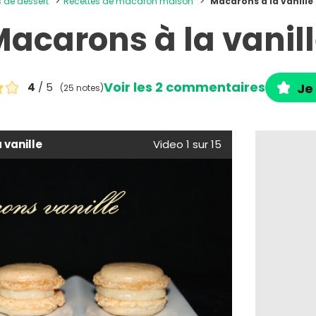
s de dessert
Recettes de macaron maison
Macarons à la vanille
acarons à la vanil
Voir les 2 commentaires
4
/ 5
Je 
(25 notes)
 vanille
Video 1 sur 15