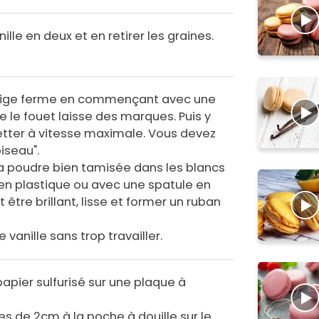
lle en deux et en retirer les graines.
neige ferme en commençant avec une
e le fouet laisse des marques. Puis y
uetter à vitesse maximale. Vous devez
iseau".
a poudre bien tamisée dans les blancs
en plastique ou avec une spatule en
 être brillant, lisse et former un ruban
 vanille sans trop travailler.
papier sulfurisé sur une plaque à
s de 2cm à la poche à douille sur le