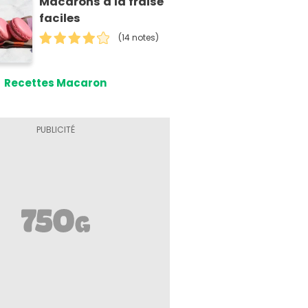
Macarons à la fraise
faciles
(14 notes)
Recettes Macaron