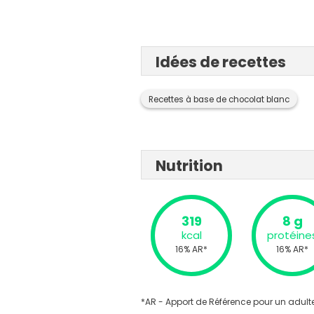
Idées de recettes
Recettes à base de chocolat blanc
Nutrition
319
8 g
kcal
protéine
16% AR*
16% AR*
*AR - Apport de Référence pour un adulte