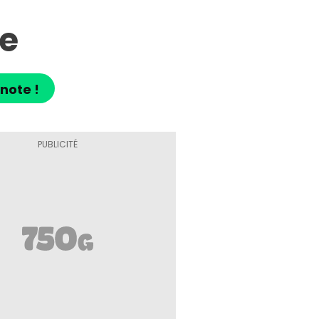
le
note !