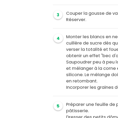
Couper la gousse de vani
3
Réserver.
Monter les blancs en 
4
cuillère de sucre dès qu
verser la totalité et fo
obtenir un effet "bec d'o
Saupoudrer peu à peu l
et mélanger à la corne 
silicone. Le mélange doit
en retombant.
Incorporer les graines de
Préparer une feuille de 
5
pâtisserie.
Dresser des petits dôme