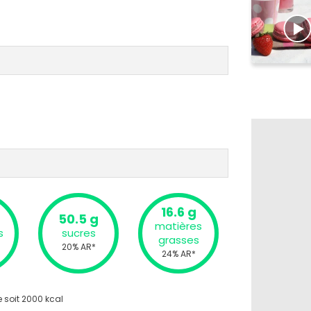
16.6 g
50.5 g
matières
s
sucres
grasses
20% AR*
24% AR*
 soit 2000 kcal