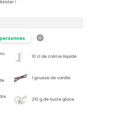
sister !
 personnes
anc
10 cl de crème liquide
1 gousse de vanille
ide
dre
210 g de sucre glace