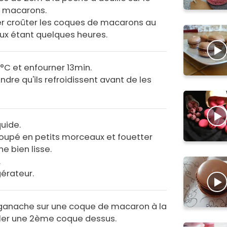
s macarons.
ser croûter les coques de macarons au
x étant quelques heures.
0°C et enfourner 13min.
endre qu'ils refroidissent avant de les
quide.
coupé en petits morceaux et fouetter
e bien lisse.
.
gérateur.
ganache sur une coque de macaron à la
oller une 2ème coque dessus.