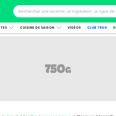
TTES
CUISINE DE SAISON
VIDÉOS
CLUB 750G
R