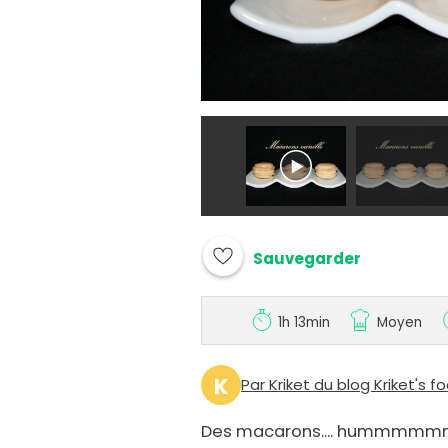
Sauvegarder
1h 13min
Moyen
K
Par Kriket du blog Kriket's f
Des macarons.... hummmmmmm 