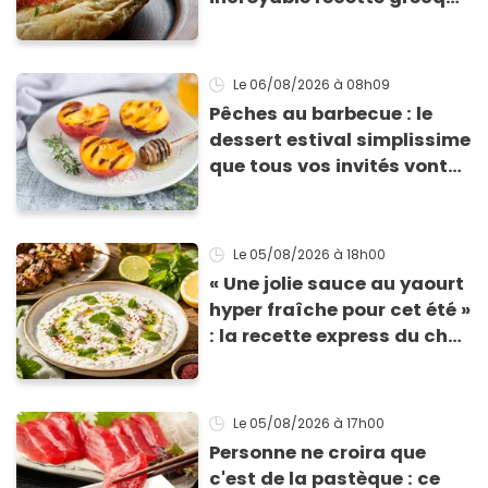
à base de pain rassis et de
tomates
Le 06/08/2026
à 08h09
Pêches au barbecue : le
dessert estival simplissime
que tous vos invités vont
vous réclamer
Le 05/08/2026
à 18h00
« Une jolie sauce au yaourt
hyper fraîche pour cet été »
: la recette express du chef
Éric Frechon pour
accompagner vos
grillades
Le 05/08/2026
à 17h00
Personne ne croira que
c'est de la pastèque : ce