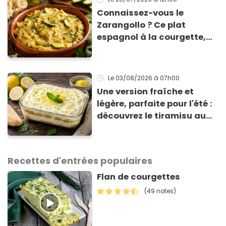
Connaissez-vous le
Zarangollo ? Ce plat
espagnol à la courgette,
prêt en 15 min pour moins
de 3 € !
Le 03/08/2026
à 07h00
Une version fraîche et
légère, parfaite pour l'été :
découvrez le tiramisu au
citron de Viviana, la
gagnante de Top Chef !
Recettes d'entrées populaires
Flan de courgettes
(49 notes)