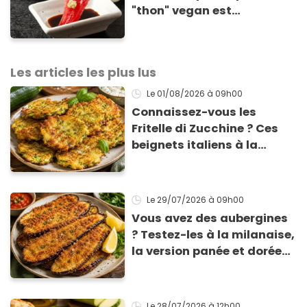
"thon" vegan est
totalement bluffant
Les articles les plus lus
Le 01/08/2026
à 09h00
Connaissez-vous les
Fritelle di Zucchine ? Ces
beignets italiens à la
courgette prêts en 10 min
sont un pur délice !
Le 29/07/2026
à 09h00
Vous avez des aubergines
? Testez-les à la milanaise,
la version panée et dorée
qui change du gratin
classique
Le 28/07/2026
à 12h00