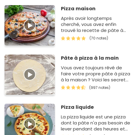
Pizza maison
Après avoir longtemps
cherché, vous avez enfin
trouvé la recette de pâte à
pizza la plus facile du monde !
(70 notes)
Pas la peine d'êt…
Pâte à pizza à la main
Vous avez toujours rêvé de
faire votre propre pâte à pizza
à la maison ? Voici les secrets
de fabrication de notre simpli…
(997 notes)
Pizza liquide
La pizza liquide est une pizza
dont la pâte n'a pas besoin de
lever pendant des heures et
qui est très liquide avant