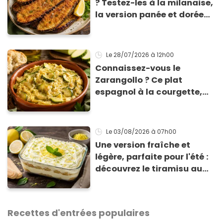
? Testez-les à la milanaise,
la version panée et dorée
qui change du gratin
classique
Le 28/07/2026
à 12h00
Connaissez-vous le
Zarangollo ? Ce plat
espagnol à la courgette,
prêt en 15 min pour moins
de 3 € !
Le 03/08/2026
à 07h00
Une version fraîche et
légère, parfaite pour l'été :
découvrez le tiramisu au
citron de Viviana, la
gagnante de Top Chef !
Recettes d'entrées populaires