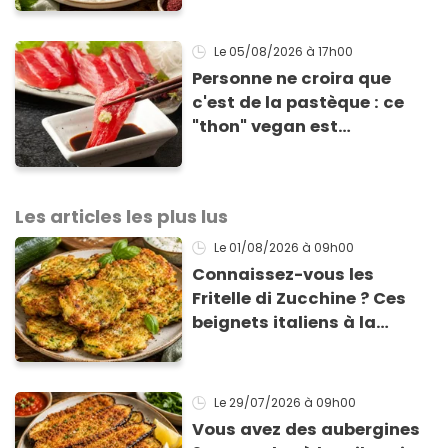
accompagner vos
grillades
Le 05/08/2026
à 17h00
Personne ne croira que
c'est de la pastèque : ce
"thon" vegan est
totalement bluffant
Les articles les plus lus
Le 01/08/2026
à 09h00
Connaissez-vous les
Fritelle di Zucchine ? Ces
beignets italiens à la
courgette prêts en 10 min
sont un pur délice !
Le 29/07/2026
à 09h00
Vous avez des aubergines