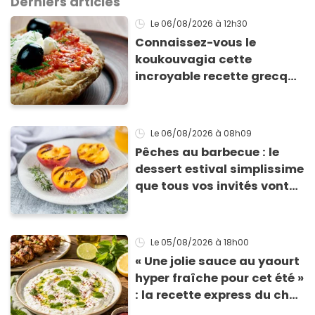
Derniers articles
Le 06/08/2026
à 12h30
Connaissez-vous le
koukouvagia cette
incroyable recette grecque
à base de pain rassis et de
tomates
Le 06/08/2026
à 08h09
Pêches au barbecue : le
dessert estival simplissime
que tous vos invités vont
vous réclamer
Le 05/08/2026
à 18h00
« Une jolie sauce au yaourt
hyper fraîche pour cet été »
: la recette express du chef
Éric Frechon pour