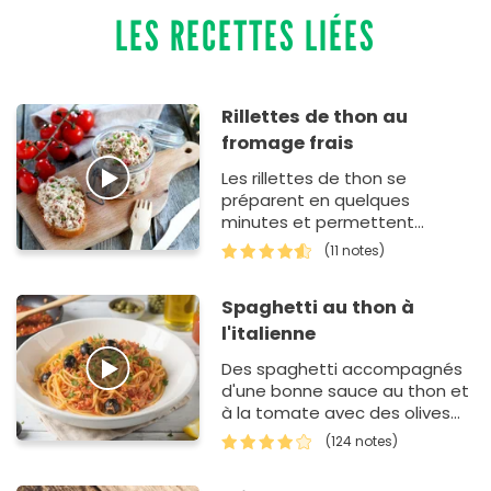
LES RECETTES LIÉES
Rillettes de thon au
fromage frais
Les rillettes de thon se
préparent en quelques
minutes et permettent
d'improviser de chouettes
(11 notes)
apéros. Elles sont également
très pratiqu…
Spaghetti au thon à
l'italienne
Des spaghetti accompagnés
d'une bonne sauce au thon et
à la tomate avec des olives
noires et des câpres.
(124 notes)