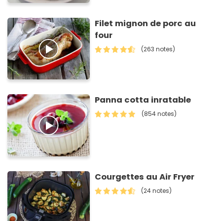
Filet mignon de porc au
four
(263 notes)
Panna cotta inratable
(854 notes)
Courgettes au Air Fryer
(24 notes)