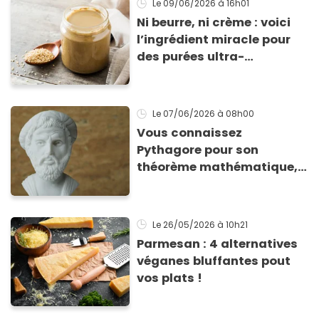
Le 09/06/2026
à 16h01
Ni beurre, ni crème : voici
l’ingrédient miracle pour
des purées ultra-
crémeuses, des marinades
parfaites et des desserts
bluffants
Le 07/06/2026
à 08h00
Vous connaissez
Pythagore pour son
théorème mathématique,
mais saviez-vous que
c’était l’un des premiers
végétariens de l’Histoire ?
Le 26/05/2026
à 10h21
Parmesan : 4 alternatives
véganes bluffantes pout
vos plats !