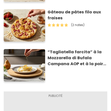
Gâteau de pâtes filo aux
fraises
(2 notes)
“Tagliatella farcita” à la
Mozzarella di Bufala
Campana AOP et à la poire
caramélisée, sur fondue et
tuiles croustillants de
Asiago AOP