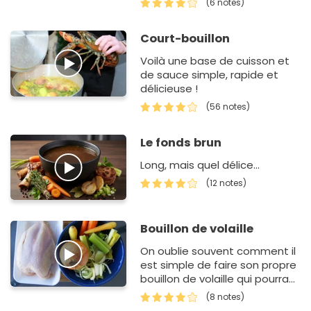
(6 notes)
Court-bouillon
Voilà une base de cuisson et
de sauce simple, rapide et
délicieuse !
(56 notes)
Le fonds brun
Long, mais quel délice...
(12 notes)
Bouillon de volaille
On oublie souvent comment il
est simple de faire son propre
bouillon de volaille qui pourra
servir à toutes les sauces.
(8 notes)