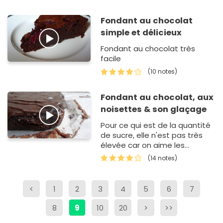
Fondant au chocolat
simple et délicieux
Fondant au chocolat très
facile
(10 notes)
Fondant au chocolat, aux
noisettes & son glaçage
Pour ce qui est de la quantité
de sucre, elle n'est pas très
élevée car on aime les
gâteaux peu sucrés, vous
(14 notes)
pouvez donc largement en
rajouter, tout dépend de vos
g…
<
1
2
3
4
5
6
7
8
9
10
20
>
>>