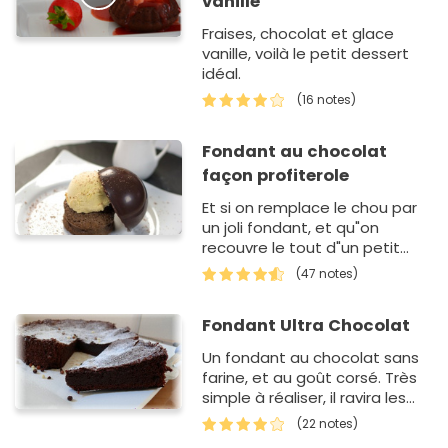
vanille
Fraises, chocolat et glace
vanille, voilà le petit dessert
idéal.
(16 notes)
Fondant au chocolat
façon profiterole
Et si on remplace le chou par
un joli fondant, et qu"on
recouvre le tout d"un petit
dôme de chocolat, on a
(47 notes)
rapidement une profiterole
revisitée ! Une recette Carte…
Fondant Ultra Chocolat
Un fondant au chocolat sans
farine, et au goût corsé. Très
simple à réaliser, il ravira les
papilles de tous!
(22 notes)