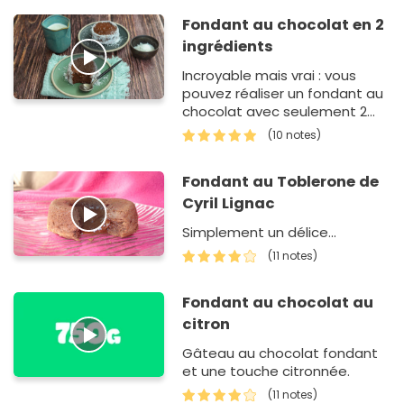
Fondant au chocolat en 2
ingrédients
Incroyable mais vrai : vous
pouvez réaliser un fondant au
chocolat avec seulement 2
ingrédients. Vous avez des
(10 notes)
bananes et du chocolat qui
traîne…
Fondant au Toblerone de
Cyril Lignac
Simplement un délice...
(11 notes)
Fondant au chocolat au
citron
Gâteau au chocolat fondant
et une touche citronnée.
(11 notes)