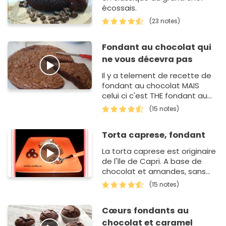
écossais.
(23 notes)
Fondant au chocolat qui
ne vous décevra pas
Il y a telement de recette de
fondant au chocolat MAIS
celui ci c'est THE fondant au
chocolat!! Testez vous ne
(15 notes)
serez pas déçu.
Torta caprese, fondant
La torta caprese est originaire
de l'île de Capri. A base de
chocolat et amandes, sans
farine, elle vous séduira grâce
(15 notes)
à son extérieur croquant et
son intérieur fon…
Cœurs fondants au
chocolat et caramel