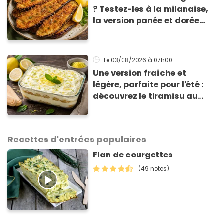
? Testez-les à la milanaise,
la version panée et dorée
qui change du gratin
classique
Le 03/08/2026
à 07h00
Une version fraîche et
légère, parfaite pour l'été :
découvrez le tiramisu au
citron de Viviana, la
gagnante de Top Chef !
Recettes d'entrées populaires
Flan de courgettes
(49 notes)