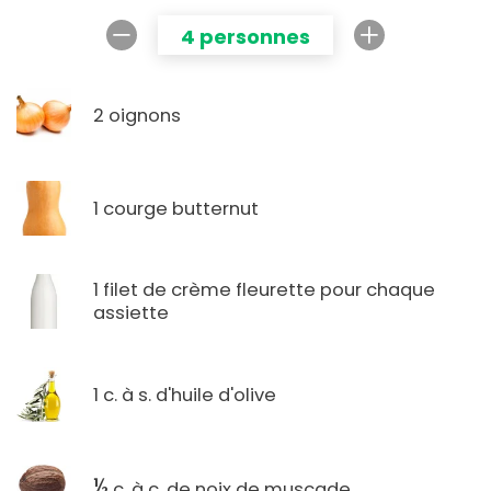
4 personnes
2 oignons
1 courge butternut
1 filet de crème fleurette pour chaque
assiette
1 c. à s. d'huile d'olive
½
c. à c. de noix de muscade