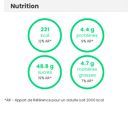
Nutrition
231
4.4 g
kcal
protéines
12% AR*
9% AR*
4.7 g
48.8 g
matières
sucres
grasses
19% AR*
7% AR*
*AR - Apport de Référence pour un adulte soit 2000 kcal