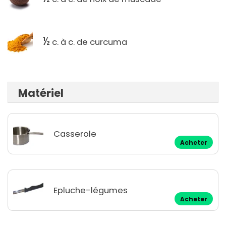
½
c. à c. de curcuma
Matériel
Casserole
Acheter
Epluche-légumes
Acheter