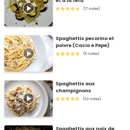
et à la feta
(17 notes)
Spaghettis pecorino et
poivre (Cacio e Pepe)
(5 notes)
Spaghettis aux
champignons
(52 notes)
Spaghettis aux noix de