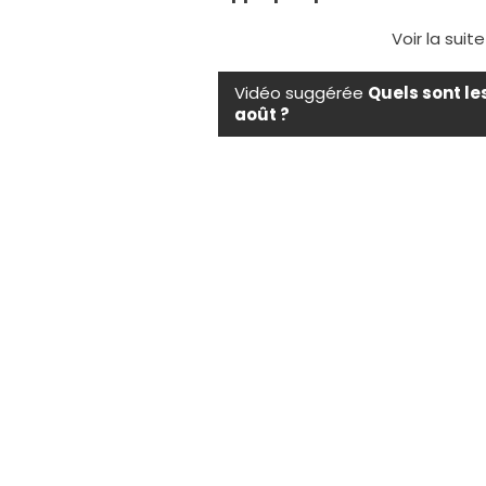
Voir la suit
Vidéo suggérée
Quels sont le
août ?