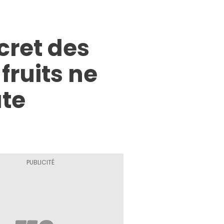
cret des
fruits ne
âte