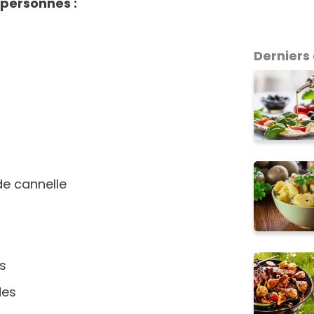
6 personnes :
Derniers 
 de cannelle
es
des