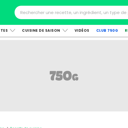
TTES
CUISINE DE SAISON
VIDÉOS
CLUB 750G
R