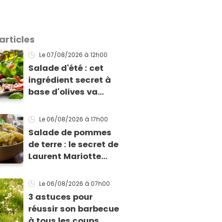
articles
Le 07/08/2026
à 12h00
Salade d'été : cet
ingrédient secret à
base d'olives va
rendre vos tomates
mozza inoubliables
Le 06/08/2026
à 17h00
Salade de pommes
de terre : le secret de
Laurent Mariotte
pour un goût
inimitable
Le 06/08/2026
à 07h00
3 astuces pour
réussir son barbecue
à tous les coups