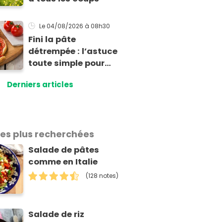
Le 04/08/2026
à 08h30
Fini la pâte
détrempée : l’astuce
toute simple pour
réussir une tarte à la
Derniers articles
tomate parfaitement
croustillante
les plus recherchées
Salade de pâtes
comme en Italie
(128 notes)
Salade de riz