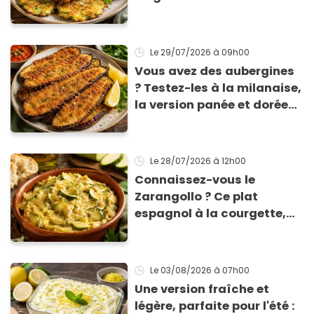
courgette prêts en 10 min
sont un pur délice !
Le 29/07/2026
à 09h00
Vous avez des aubergines
? Testez-les à la milanaise,
la version panée et dorée
qui change du gratin
classique
Le 28/07/2026
à 12h00
Connaissez-vous le
Zarangollo ? Ce plat
espagnol à la courgette,
prêt en 15 min pour moins
de 3 € !
Le 03/08/2026
à 07h00
Une version fraîche et
légère, parfaite pour l'été :