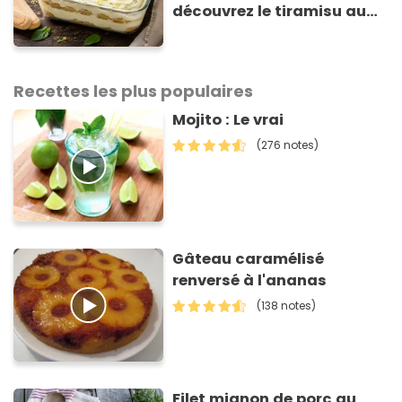
découvrez le tiramisu au
citron de Viviana, la
gagnante de Top Chef !
Recettes les plus populaires
Mojito : Le vrai
(276 notes)
Gâteau caramélisé
renversé à l'ananas
(138 notes)
Filet mignon de porc au