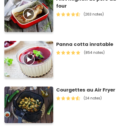
four
(263 notes)
Panna cotta inratable
(854 notes)
Courgettes au Air Fryer
(24 notes)