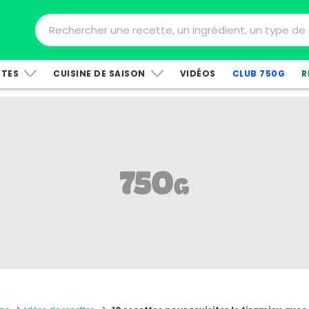
TTES
CUISINE DE SAISON
VIDÉOS
CLUB 750G
R