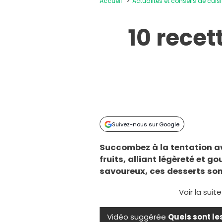
Accueil
Actualités et conseils de cuis
10 recet
Suivez-nous sur Google
Succombez à la tentation av
fruits, alliant légèreté et 
savoureux, ces desserts sont
Voir la suit
Vidéo suggérée
Quels sont le