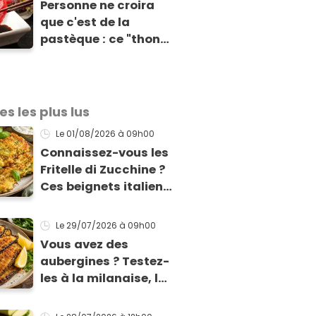
Personne ne croira
vos grillades
que c'est de la
pastèque : ce "thon"
vegan est
totalement bluffant
es les plus lus
Le 01/08/2026
à 09h00
Connaissez-vous les
Fritelle di Zucchine ?
Ces beignets italiens
à la courgette prêts
en 10 min sont un pur
Le 29/07/2026
à 09h00
délice !
Vous avez des
aubergines ? Testez-
les à la milanaise, la
version panée et
dorée qui change du