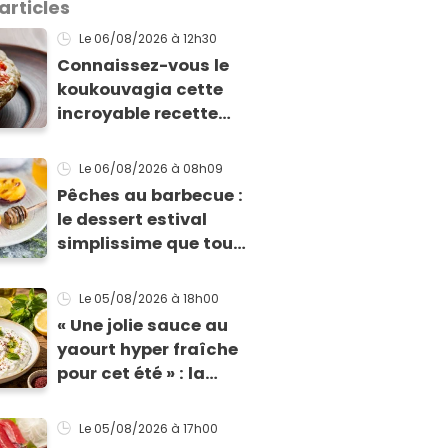
articles
Le 06/08/2026
à 12h30
Connaissez-vous le
koukouvagia cette
incroyable recette
grecque à base de
pain rassis et de
Le 06/08/2026
à 08h09
tomates
Pêches au barbecue :
le dessert estival
simplissime que tous
vos invités vont vous
réclamer
Le 05/08/2026
à 18h00
« Une jolie sauce au
yaourt hyper fraîche
pour cet été » : la
recette express du
chef Éric Frechon
Le 05/08/2026
à 17h00
pour accompagner