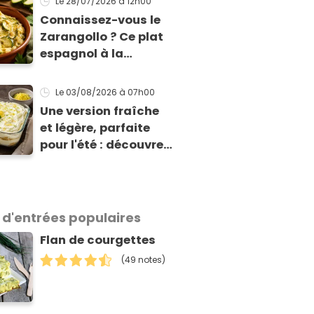
Le 28/07/2026
à 12h00
gratin classique
Connaissez-vous le
Zarangollo ? Ce plat
espagnol à la
courgette, prêt en 15
min pour moins de 3
Le 03/08/2026
à 07h00
€ !
Une version fraîche
et légère, parfaite
pour l'été : découvrez
le tiramisu au citron
de Viviana, la
gagnante de Top
Chef !
 d'entrées populaires
Flan de courgettes
(49 notes)