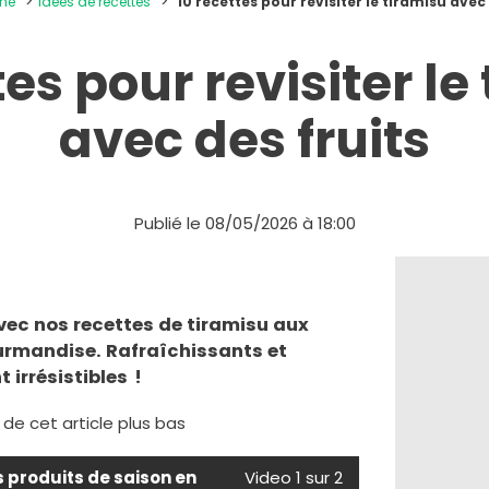
ine
Idées de recettes
10 recettes pour revisiter le tiramisu avec
tes pour revisiter le
avec des fruits
Publié le 08/05/2026 à 18:00
ec nos recettes de tiramisu aux
gourmandise. Rafraîchissants et
 irrésistibles !
e de cet article plus bas
s produits de saison en
Video 1 sur 2