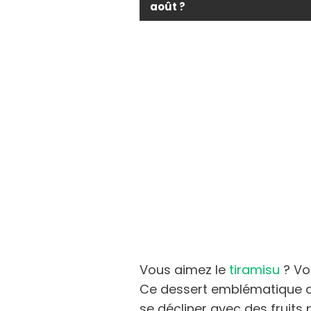
août ?
Vous aimez le
tiramisu
? Vou
Ce dessert emblématique 
se décliner avec des fruits