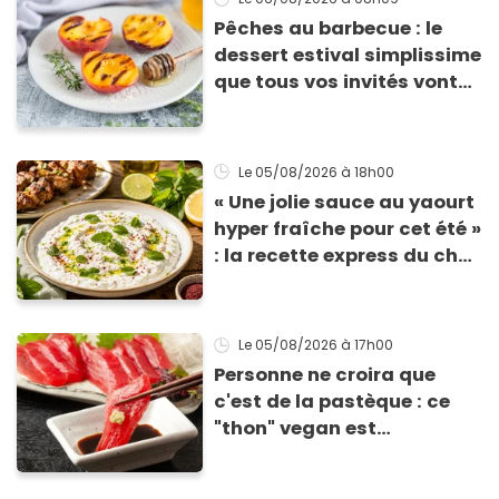
Pêches au barbecue : le
dessert estival simplissime
que tous vos invités vont
vous réclamer
Le 05/08/2026
à 18h00
« Une jolie sauce au yaourt
hyper fraîche pour cet été »
: la recette express du chef
Éric Frechon pour
accompagner vos
grillades
Le 05/08/2026
à 17h00
Personne ne croira que
c'est de la pastèque : ce
"thon" vegan est
totalement bluffant