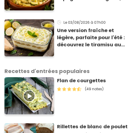
prêt en 15 min pour moins
de 3 € !
Le 03/08/2026
à 07h00
Une version fraîche et
légère, parfaite pour l'été :
découvrez le tiramisu au
citron de Viviana, la
gagnante de Top Chef !
Recettes d'entrées populaires
Flan de courgettes
(49 notes)
Rillettes de blanc de poulet