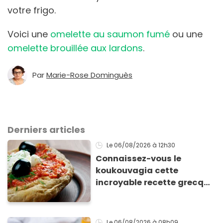
votre frigo.
Voici une
omelette au saumon fumé
ou une
omelette brouillée aux lardons
.
Par
Marie-Rose Dominguès
Derniers articles
Le 06/08/2026
à 12h30
Connaissez-vous le
koukouvagia cette
incroyable recette grecque
à base de pain rassis et de
tomates
Le 06/08/2026
à 08h09