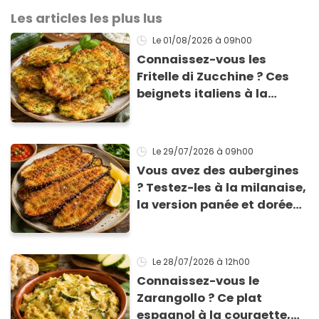
Les articles les plus lus
Le 01/08/2026
à 09h00
Connaissez-vous les
Fritelle di Zucchine ? Ces
beignets italiens à la
courgette prêts en 10 min
sont un pur délice !
Le 29/07/2026
à 09h00
Vous avez des aubergines
? Testez-les à la milanaise,
la version panée et dorée
qui change du gratin
classique
Le 28/07/2026
à 12h00
Connaissez-vous le
Zarangollo ? Ce plat
espagnol à la courgette,