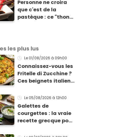
Personne ne croira
vos grillades
que c'est de la
pastèque : ce "thon"
vegan est
totalement bluffant
es les plus lus
Le 01/08/2026
à 09h00
Connaissez-vous les
Fritelle di Zucchine ?
Ces beignets italiens
à la courgette prêts
en 10 min sont un pur
Le 05/08/2026
à 12h00
délice !
Galettes de
courgettes : la vraie
recette grecque pour
qu'elles tiennent
enfin à la cuisson