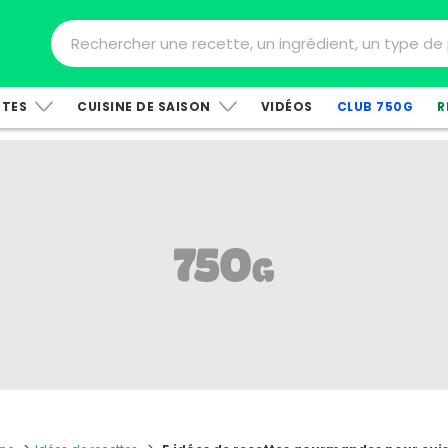
TTES
CUISINE DE SAISON
VIDÉOS
CLUB 750G
R