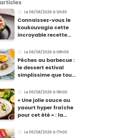
articles
Le 06/08/2026
à 12h30
Connaissez-vous le
koukouvagia cette
incroyable recette
grecque à base de
pain rassis et de
Le 06/08/2026
à 08h09
tomates
Pêches au barbecue :
le dessert estival
simplissime que tous
vos invités vont vous
réclamer
Le 05/08/2026
à 18h00
« Une jolie sauce au
yaourt hyper fraîche
pour cet été » : la
recette express du
chef Éric Frechon
Le 05/08/2026
à 17h00
pour accompagner