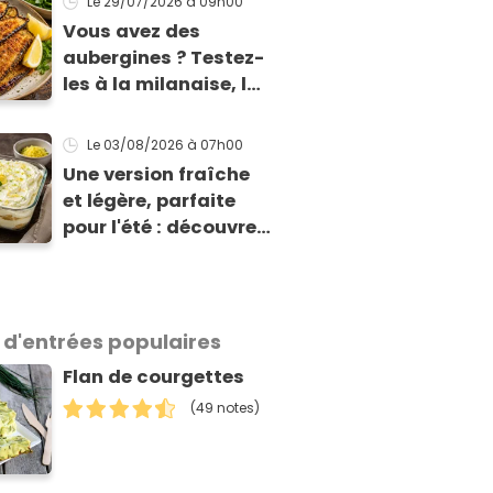
Le 29/07/2026
à 09h00
Vous avez des
aubergines ? Testez-
les à la milanaise, la
version panée et
dorée qui change du
Le 03/08/2026
à 07h00
gratin classique
Une version fraîche
et légère, parfaite
pour l'été : découvrez
le tiramisu au citron
de Viviana, la
gagnante de Top
Chef !
 d'entrées populaires
Flan de courgettes
(49 notes)