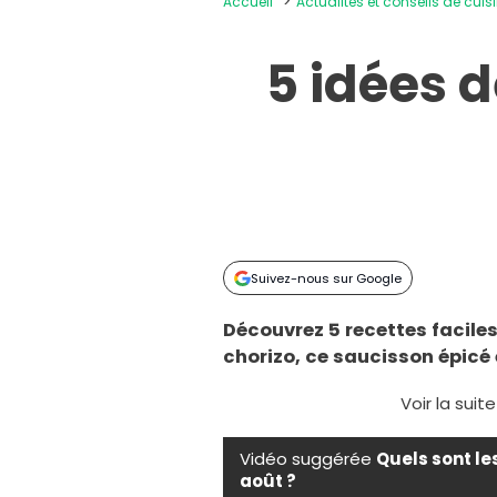
Accueil
Actualités et conseils de cuis
5 idées 
Suivez-nous sur Google
Découvrez 5 recettes facile
chorizo, ce saucisson épicé
Voir la suit
Vidéo suggérée
Quels sont le
août ?