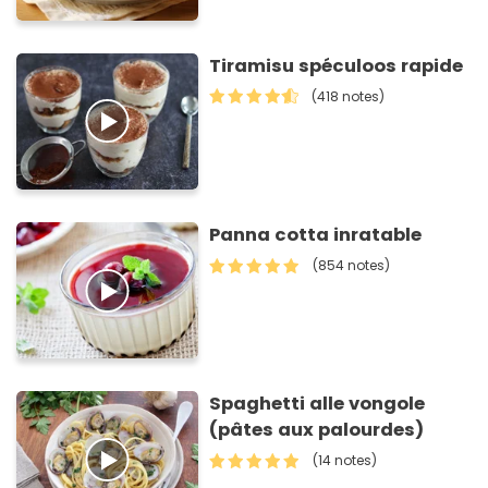
Tiramisu spéculoos rapide
(418 notes)
Panna cotta inratable
(854 notes)
Spaghetti alle vongole
(pâtes aux palourdes)
(14 notes)