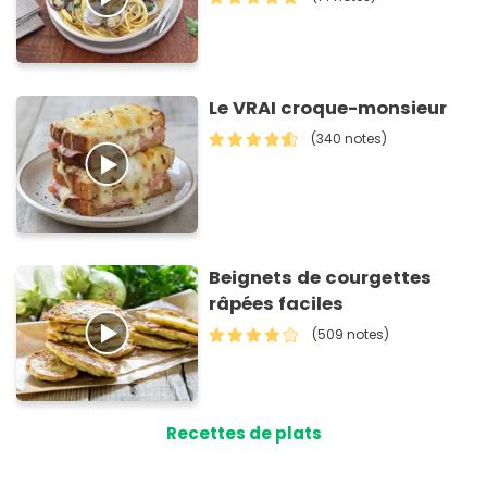
Le VRAI croque-monsieur
(340 notes)
Beignets de courgettes
râpées faciles
(509 notes)
Recettes de plats