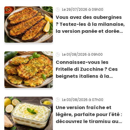
Le 29/07/2026
à 09h00
Vous avez des aubergines
? Testez-les à la milanaise,
la version panée et dorée
qui change du gratin
classique
Le 01/08/2026
à 09h00
Connaissez-vous les
Fritelle di Zucchine ? Ces
beignets italiens à la
courgette prêts en 10 min
sont un pur délice !
Le 03/08/2026
à 07h00
Une version fraîche et
légère, parfaite pour l'été :
découvrez le tiramisu au
citron de Viviana, la