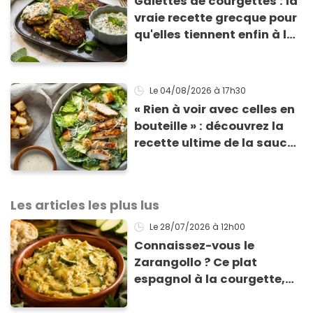
Galettes de courgettes : la
vraie recette grecque pour
qu'elles tiennent enfin à la
cuisson
Le 04/08/2026
à 17h30
« Rien à voir avec celles en
bouteille » : découvrez la
recette ultime de la sauce
César par un chef étoilé
Les articles les plus lus
Le 28/07/2026
à 12h00
Connaissez-vous le
Zarangollo ? Ce plat
espagnol à la courgette,
prêt en 15 min pour moins
de 3 € !