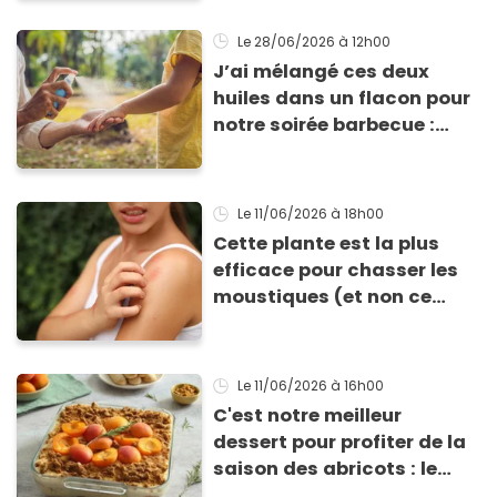
gluten et sans lactose
Le 28/06/2026
à 12h00
J’ai mélangé ces deux
huiles dans un flacon pour
notre soirée barbecue :
tout le monde a exigé de
repartir avec la recette de
ma lotion
Le 11/06/2026
à 18h00
Cette plante est la plus
efficace pour chasser les
moustiques (et non ce
n’est pas la citronnelle !)
Le 11/06/2026
à 16h00
C'est notre meilleur
dessert pour profiter de la
saison des abricots : le
tiramisu au spéculoos