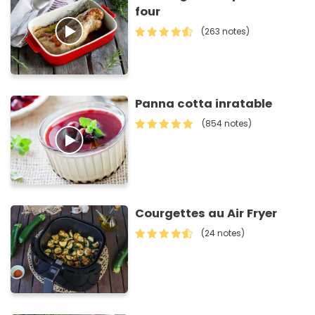
four
(263 notes)
Panna cotta inratable
(854 notes)
Courgettes au Air Fryer
(24 notes)