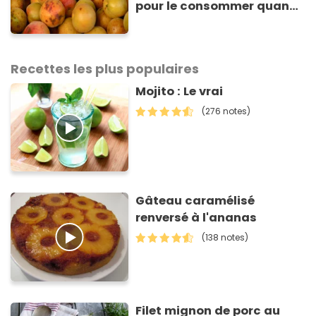
pour le consommer quand
même : “Je vous invite à
arrêter” avertit ce médecin
Recettes les plus populaires
Mojito : Le vrai
(276 notes)
Gâteau caramélisé
renversé à l'ananas
(138 notes)
Filet mignon de porc au