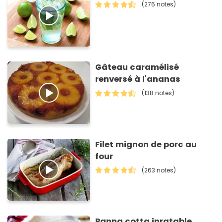
(276 notes)
Gâteau caramélisé
renversé à l'ananas
(138 notes)
Filet mignon de porc au
four
(263 notes)
Panna cotta inratable