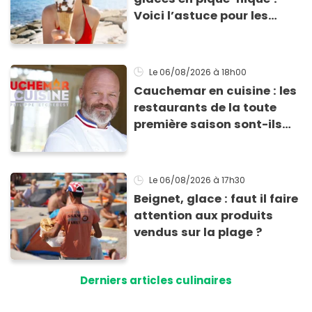
Voici l’astuce pour les
transporter facilement et
les conserver sans qu’elles
ne fondent !
Le 06/08/2026
à 18h00
Cauchemar en cuisine : les
restaurants de la toute
première saison sont-ils
encore ouverts ?
Le 06/08/2026
à 17h30
Beignet, glace : faut il faire
attention aux produits
vendus sur la plage ?
Derniers articles culinaires