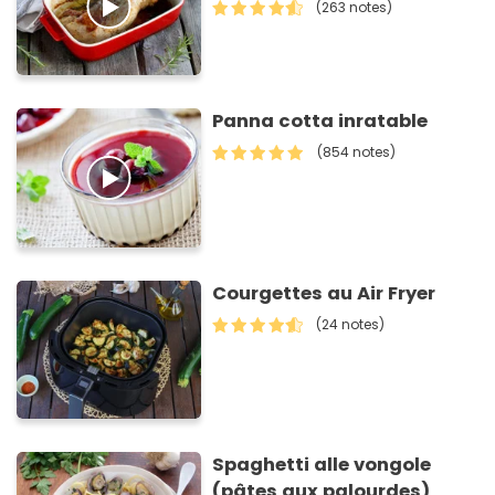
(263 notes)
Panna cotta inratable
(854 notes)
Courgettes au Air Fryer
(24 notes)
Spaghetti alle vongole
(pâtes aux palourdes)