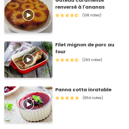
Gâteau caramélisé
renversé à l'ananas
(138 notes)
Filet mignon de porc au
four
(263 notes)
Panna cotta inratable
(854 notes)