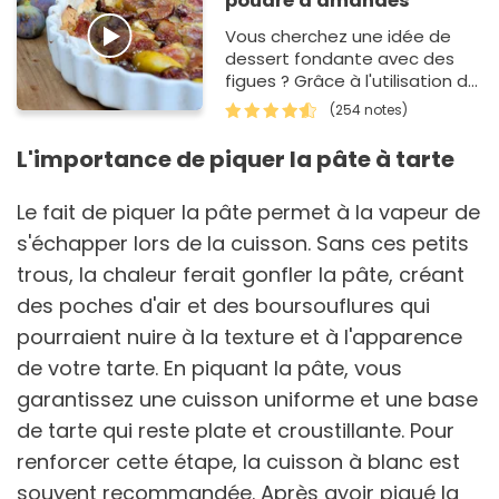
poudre d'amandes
Vous cherchez une idée de
dessert fondante avec des
figues ? Grâce à l'utilisation de
la pâte feuilletée (du
(254 notes)
commerce ou faite…
L'importance de piquer la pâte à tarte
Le fait de piquer la pâte permet à la vapeur de
s'échapper lors de la cuisson. Sans ces petits
trous, la chaleur ferait gonfler la pâte, créant
des poches d'air et des boursouflures qui
pourraient nuire à la texture et à l'apparence
de votre tarte. En piquant la pâte, vous
garantissez une cuisson uniforme et une base
de tarte qui reste plate et croustillante. Pour
renforcer cette étape, la cuisson à blanc est
souvent recommandée. Après avoir piqué la