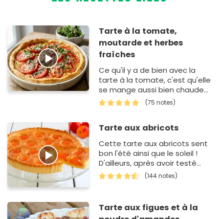
Tarte à la tomate,
moutarde et herbes
fraîches
Ce qu'il y a de bien avec la
tarte à la tomate, c'est qu'elle
se mange aussi bien chaude
que froide. Pour cette recette,
(75 notes)
vous avez le choix entre
utiliser un…
Tarte aux abricots
Cette tarte aux abricots sent
bon l'été ainsi que le soleil !
D'ailleurs, après avoir testé
notre recette de tarte aux
(144 notes)
abricots, vo…
Tarte aux figues et à la