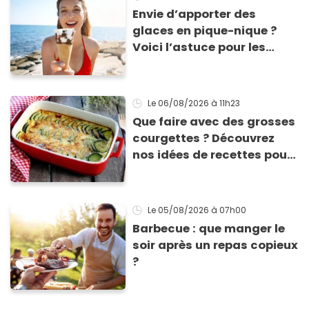
Envie d’apporter des
glaces en pique-nique ?
Voici l’astuce pour les
transporter facilement et
les conserver sans qu’elles
ne fondent !
Le 06/08/2026
à 11h23
Que faire avec des grosses
courgettes ? Découvrez
nos idées de recettes pour
les cuisiner
Le 05/08/2026
à 07h00
Barbecue : que manger le
soir après un repas copieux
?