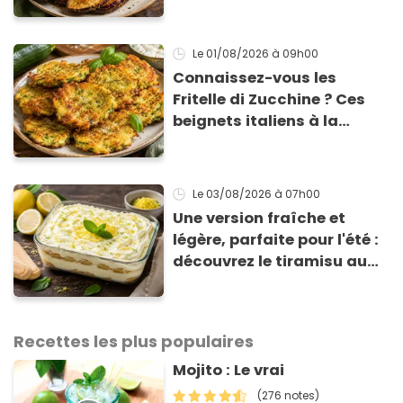
qui change du gratin
classique
Le 01/08/2026
à 09h00
Connaissez-vous les
Fritelle di Zucchine ? Ces
beignets italiens à la
courgette prêts en 10 min
sont un pur délice !
Le 03/08/2026
à 07h00
Une version fraîche et
légère, parfaite pour l'été :
découvrez le tiramisu au
citron de Viviana, la
gagnante de Top Chef !
Recettes les plus populaires
Mojito : Le vrai
(276 notes)