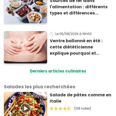
Sources de fer dans
l'alimentation : différents
types et différences
d'absorption par le corps
Le 05/08/2026
à 16h00
Ventre ballonné en été :
cette diététicienne
explique pourquoi et
comment l'éviter
Derniers articles culinaires
Salades les plus recherchées
Salade de pâtes comme en
Italie
(128 notes)