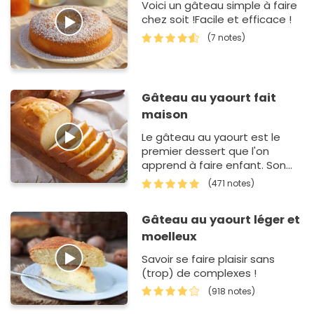
Voici un gâteau simple à faire
chez soit !Facile et efficace !
(7 notes)
Gâteau au yaourt fait
maison
Le gâteau au yaourt est le
premier dessert que l'on
apprend à faire enfant. Son
grand atout est sa simplicité :
(471 notes)
le pot sert de doseur pour
tous…
Gâteau au yaourt léger et
moelleux
Savoir se faire plaisir sans
(trop) de complexes !
(918 notes)