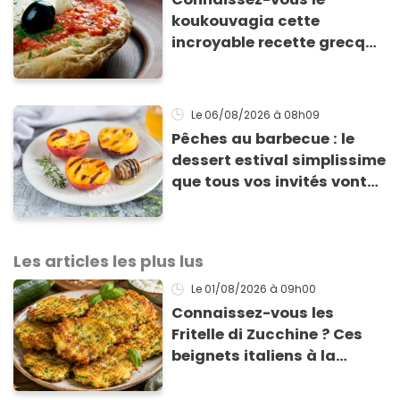
koukouvagia cette
incroyable recette grecque
à base de pain rassis et de
tomates
Le 06/08/2026
à 08h09
Pêches au barbecue : le
dessert estival simplissime
que tous vos invités vont
vous réclamer
Les articles les plus lus
Le 01/08/2026
à 09h00
Connaissez-vous les
Fritelle di Zucchine ? Ces
beignets italiens à la
courgette prêts en 10 min
sont un pur délice !