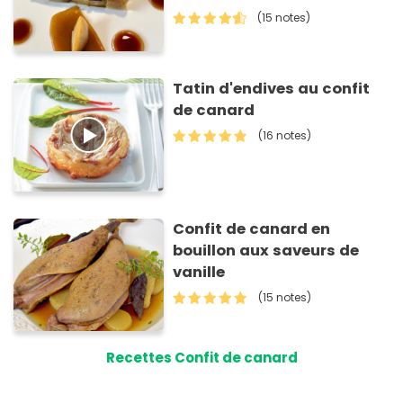
Caramel à la Bière
(15 notes)
Tatin d'endives au confit
de canard
(16 notes)
Confit de canard en
bouillon aux saveurs de
vanille
(15 notes)
Recettes Confit de canard