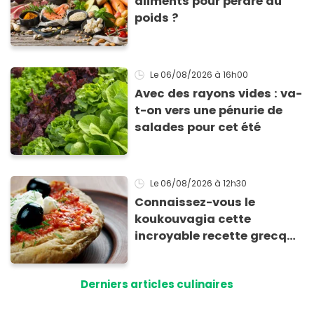
aliments pour perdre du
poids ?
Le 06/08/2026
à 16h00
Avec des rayons vides : va-
t-on vers une pénurie de
salades pour cet été
Le 06/08/2026
à 12h30
Connaissez-vous le
koukouvagia cette
incroyable recette grecque
à base de pain rassis et de
tomates
Derniers articles culinaires