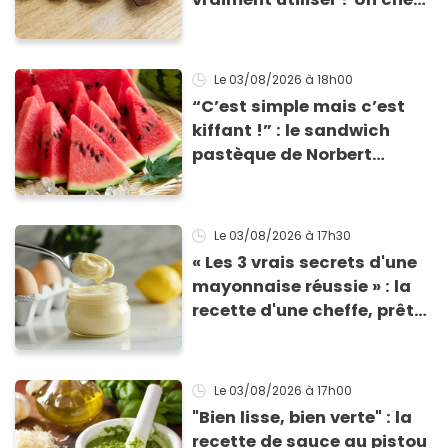
dévoile son avis tranché !
Le 03/08/2026
à 18h00
“C’est simple mais c’est
kiffant !” : le sandwich
pastèque de Norbert
Tarayre va vous rafraîchir
cet été !
Le 03/08/2026
à 17h30
« Les 3 vrais secrets d'une
mayonnaise réussie » : la
recette d'une cheffe, prête
en 2 minutes et bien
meilleure pour la santé
Le 03/08/2026
à 17h00
"Bien lisse, bien verte" : la
recette de sauce au pistou