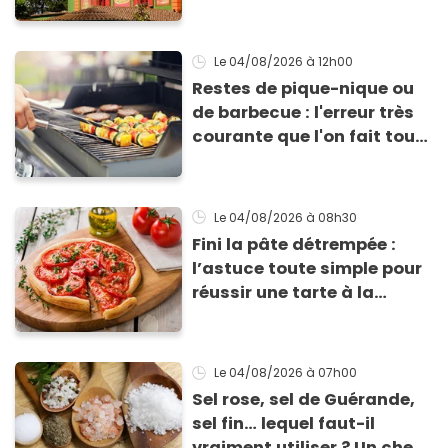
vient de fermer ses portes :
voici la raison
Le 04/08/2026
à 12h00
Restes de pique-nique ou
de barbecue : l'erreur très
courante que l'on fait tous
au moment de les
conserver
Le 04/08/2026
à 08h30
Fini la pâte détrempée :
l’astuce toute simple pour
réussir une tarte à la
tomate parfaitement
croustillante
Le 04/08/2026
à 07h00
Sel rose, sel de Guérande,
sel fin… lequel faut-il
vraiment utiliser ? Un chef