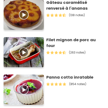
Gâteau caramélisé
renversé à l'ananas
(138 notes)
Filet mignon de porc au
four
(263 notes)
Panna cotta inratable
(854 notes)