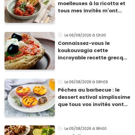
moelleuses à la ricotta et
tous mes invités m'ont
supplié d'avoir la recette !
Le 06/08/2026
à 12h30
Connaissez-vous le
koukouvagia cette
incroyable recette grecque
à base de pain rassis et de
tomates
Le 06/08/2026
à 08h09
Pêches au barbecue : le
dessert estival simplissime
que tous vos invités vont
vous réclamer
Le 05/08/2026
à 18h00