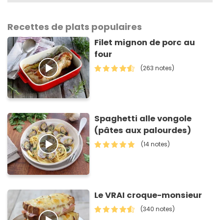
Recettes de plats populaires
Filet mignon de porc au
four
(263 notes)
Spaghetti alle vongole
(pâtes aux palourdes)
(14 notes)
Le VRAI croque-monsieur
(340 notes)