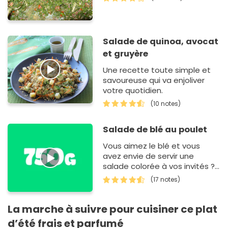
Salade de quinoa, avocat
et gruyère
Une recette toute simple et
savoureuse qui va enjoliver
votre quotidien.
(10 notes)
Salade de blé au poulet
Vous aimez le blé et vous
avez envie de servir une
salade colorée à vos invités ?
Cette recette est très facile à
(17 notes)
fai…
La marche à suivre pour cuisiner ce plat
d’été frais et parfumé