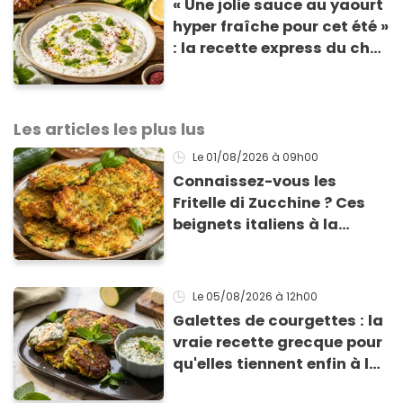
« Une jolie sauce au yaourt
hyper fraîche pour cet été »
: la recette express du chef
Éric Frechon pour
accompagner vos
grillades
Les articles les plus lus
Le 01/08/2026
à 09h00
Connaissez-vous les
Fritelle di Zucchine ? Ces
beignets italiens à la
courgette prêts en 10 min
sont un pur délice !
Le 05/08/2026
à 12h00
Galettes de courgettes : la
vraie recette grecque pour
qu'elles tiennent enfin à la
cuisson