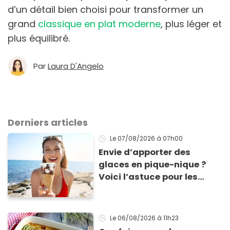
d’un détail bien choisi pour transformer un
grand
classique en plat moderne
, plus léger et
plus équilibré.
Par
Laura D'Angelo
Derniers articles
Le 07/08/2026
à 07h00
Envie d’apporter des
glaces en pique-nique ?
Voici l’astuce pour les
transporter facilement et
les conserver sans qu’elles
ne fondent !
Le 06/08/2026
à 11h23