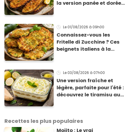
la version panée et dorée
qui change du gratin
classique
Le 01/08/2026
à 09h00
Connaissez-vous les
Fritelle di Zucchine ? Ces
beignets italiens à la
courgette prêts en 10 min
sont un pur délice !
Le 03/08/2026
à 07h00
Une version fraîche et
légère, parfaite pour l'été :
découvrez le tiramisu au
citron de Viviana, la
gagnante de Top Chef !
Recettes les plus populaires
Mojito : Le vrai