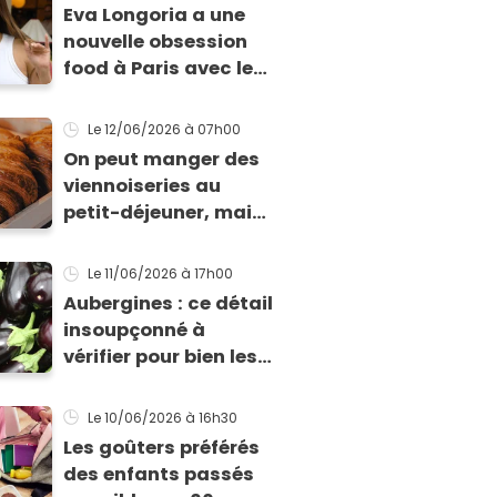
Eva Longoria a une
nouvelle obsession
food à Paris avec le
sandwich d'une
célèbre rôtisserie à
Le 12/06/2026
à 07h00
tremper dans le jus
On peut manger des
de poulet
viennoiseries au
petit-déjeuner, mais
à cette condition
selon cette
Le 11/06/2026
à 17h00
nutritionniste
Aubergines : ce détail
insoupçonné à
vérifier pour bien les
choisir en fonction
de votre recette
Le 10/06/2026
à 16h30
Les goûters préférés
des enfants passés