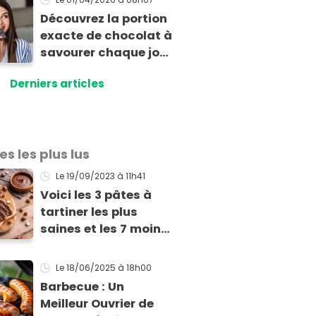
Découvrez la portion
exacte de chocolat à
savourer chaque jour
pour profiter de ses
Derniers articles
bienfaits
es les plus lus
Le 19/09/2023
à 11h41
Voici les 3 pâtes à
tartiner les plus
saines et les 7 moins
pires selon un
classement Yuka
Le 18/06/2025
à 18h00
Barbecue : Un
Meilleur Ouvrier de