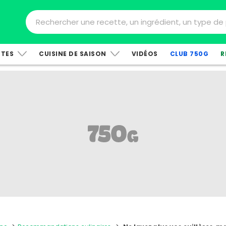
TTES
CUISINE DE SAISON
VIDÉOS
CLUB 750G
R