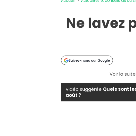
Accueil
Actualités et conseils de cuis
Ne lavez 
Suivez-nous sur Google
Voir la suit
Vidéo suggérée
Quels sont le
août ?