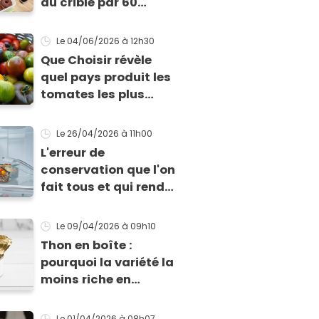
au crible par 60
Millions de
consommateurs :
Le 04/06/2026
à 12h30
voici les pires
Que Choisir révèle
quel pays produit les
tomates les plus
chargées en
pesticides
Le 26/04/2026
à 11h00
L'erreur de
conservation que l'on
fait tous et qui rend
nos repas "toxiques"
sans le savoir
Le 09/04/2026
à 09h10
Thon en boîte :
pourquoi la variété la
moins riche en
mercure est souvent
la moins chère
Le 01/04/2026
à 08h07