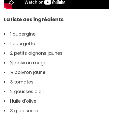
La liste des ingrédients
1 aubergine
1 courgette
2 petits oignons jaunes
½ poivron rouge
½ poivron jaune
3 tomates
2 gousses d’ail
Huile d’olive
3 g de sucre