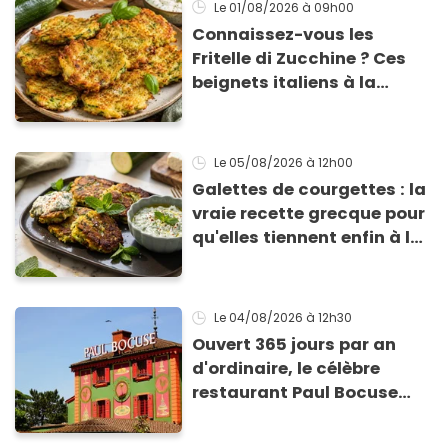
Le 01/08/2026
à 09h00
Connaissez-vous les
Fritelle di Zucchine ? Ces
beignets italiens à la
courgette prêts en 10 min
sont un pur délice !
Le 05/08/2026
à 12h00
Galettes de courgettes : la
vraie recette grecque pour
qu'elles tiennent enfin à la
cuisson
Le 04/08/2026
à 12h30
Ouvert 365 jours par an
d'ordinaire, le célèbre
restaurant Paul Bocuse
vient de fermer ses portes :
voici la raison